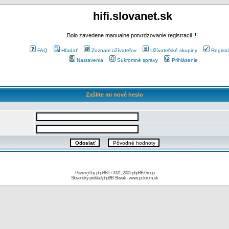
hifi.slovanet.sk
Bolo zavedene manualne potvrdzovanie registracii !!!
FAQ
Hľadať
Zoznam užívateľov
Užívateľské skupiny
Registr
Nastavenia
Súkromné správy
Prihlásenie
Zašlite mi nové heslo
Powered by
phpBB
© 2001, 2005 phpBB Group
Slovenský preklad
phpBB Slovak
-
www.pcforum.sk