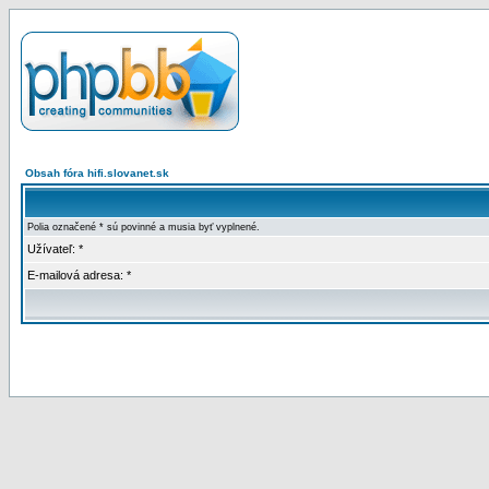
Obsah fóra hifi.slovanet.sk
Polia označené * sú povinné a musia byť vyplnené.
Užívateľ: *
E-mailová adresa: *