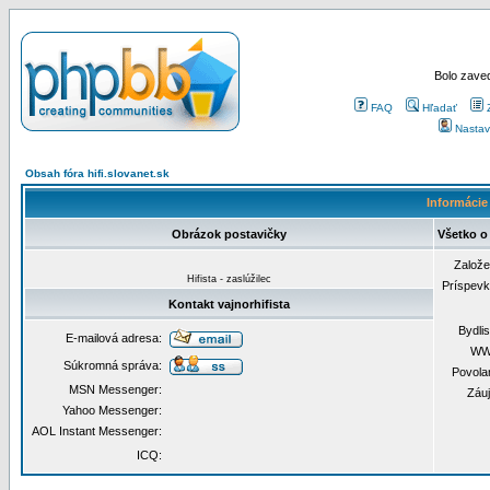
Bolo zaved
FAQ
Hľadať
Nastav
Obsah fóra hifi.slovanet.sk
Informácie 
Obrázok postavičky
Všetko o 
Založ
Hifista - zaslúžilec
Príspev
Kontakt vajnorhifista
Bydli
E-mailová adresa:
WW
Súkromná správa:
Povola
MSN Messenger:
Záu
Yahoo Messenger:
AOL Instant Messenger:
ICQ: