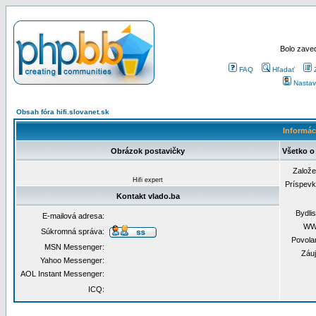
Bolo zaved
FAQ
Hľadať
Nastav
Obsah fóra hifi.slovanet.sk
Informáci
Obrázok postavičky
Všetko o
Založ
Hifi expert
Príspev
Kontakt vlado.ba
Bydli
E-mailová adresa:
WW
Súkromná správa:
Povola
MSN Messenger:
Záu
Yahoo Messenger:
AOL Instant Messenger:
ICQ: