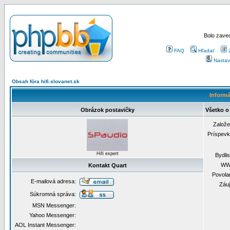
Bolo zaved
FAQ
Hľadať
Nastav
Obsah fóra hifi.slovanet.sk
Informá
Obrázok postavičky
Všetko o
Založ
Príspev
Hifi expert
Bydli
WW
Kontakt Quart
Povola
E-mailová adresa:
Záu
Súkromná správa:
MSN Messenger:
Yahoo Messenger:
AOL Instant Messenger: