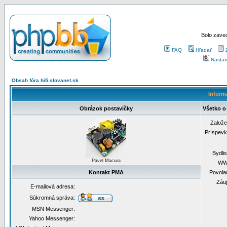
Bolo zaved
FAQ
Hľadať
Nastav
Obsah fóra hifi.slovanet.sk
Inform
Obrázok postavičky
Všetko o
Založ
Príspev
Bydli
Pavel Macura
WW
Kontakt PMA
Povola
Záu
E-mailová adresa:
Súkromná správa:
MSN Messenger:
Yahoo Messenger: