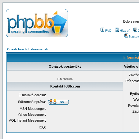
Bolo zaved
FAQ
Hľadať
Nastav
Obsah fóra hifi.slovanet.sk
Informáci
Obrázok postavičky
Všetko o
Založ
Hifi obsluha
Príspev
Kontakt fc88ccom
Bydli
E-mailová adresa:
WW
Súkromná správa:
Povola
MSN Messenger:
Záu
Yahoo Messenger:
AOL Instant Messenger:
ICQ: