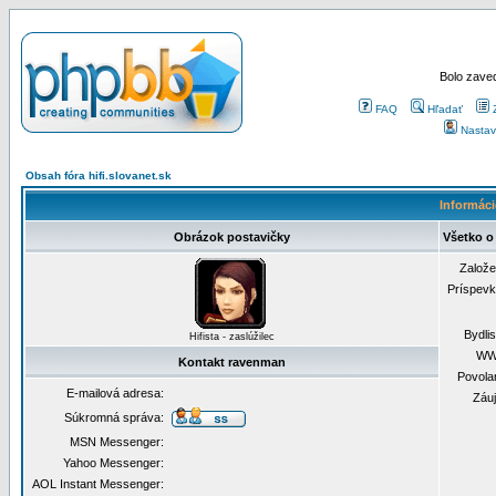
Bolo zaved
FAQ
Hľadať
Nastav
Obsah fóra hifi.slovanet.sk
Informáci
Obrázok postavičky
Všetko o
Založ
Príspev
Bydli
Hifista - zaslúžilec
WW
Kontakt ravenman
Povola
E-mailová adresa:
Záu
Súkromná správa:
MSN Messenger:
Yahoo Messenger:
AOL Instant Messenger: