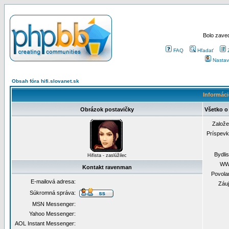
Bolo zaved
FAQ
Hľadať
Nastav
Obsah fóra hifi.slovanet.sk
Informáci
Obrázok postavičky
Všetko o
Založ
Príspev
Bydli
Hifista - zaslúžilec
WW
Kontakt ravenman
Povola
E-mailová adresa:
Záu
Súkromná správa:
MSN Messenger:
Yahoo Messenger:
AOL Instant Messenger: