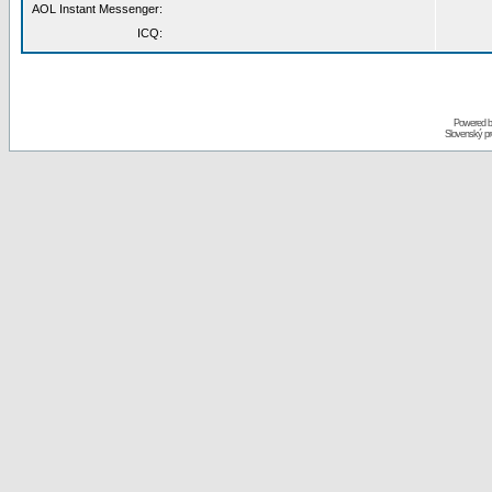
AOL Instant Messenger:
ICQ:
Powered 
Slovenský p