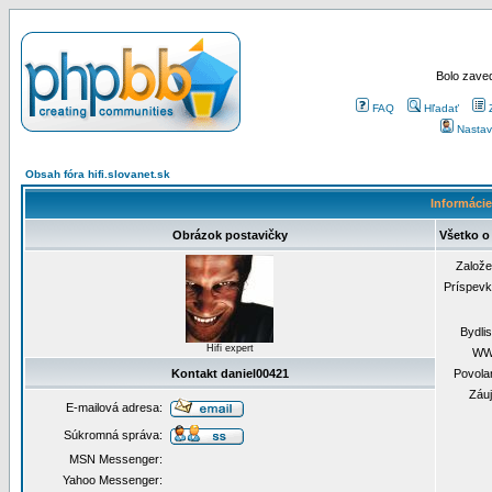
Bolo zaved
FAQ
Hľadať
Nastav
Obsah fóra hifi.slovanet.sk
Informácie
Obrázok postavičky
Všetko o
Založ
Príspev
Bydli
Hifi expert
WW
Kontakt daniel00421
Povola
Záu
E-mailová adresa:
Súkromná správa:
MSN Messenger:
Yahoo Messenger: