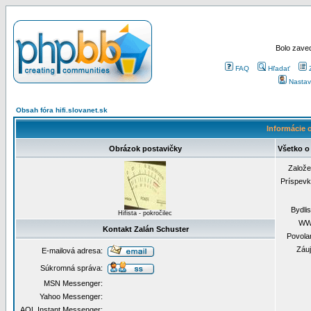
Bolo zaved
FAQ
Hľadať
Nastav
Obsah fóra hifi.slovanet.sk
Informácie o
Obrázok postavičky
Všetko o
Založ
Príspev
Bydli
Hifista - pokročilec
WW
Kontakt Zalán Schuster
Povola
Záu
E-mailová adresa:
Súkromná správa:
MSN Messenger:
Yahoo Messenger:
AOL Instant Messenger: