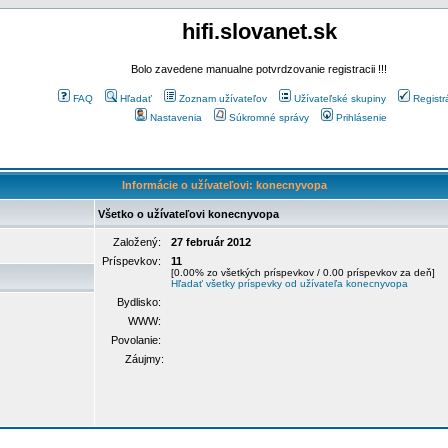
hifi.slovanet.sk
Bolo zavedene manualne potvrdzovanie registracii !!!
FAQ
Hľadať
Zoznam užívateľov
Užívateľské skupiny
Registr
Nastavenia
Súkromné správy
Prihlásenie
Informácie o užívateľovi: konecnyvopa
Všetko o užívateľovi konecnyvopa
Založený:
27 február 2012
Príspevkov:
11
[0.00% zo všetkých príspevkov / 0.00 príspevkov za deň]
Hľadať všetky príspevky od užívateľa konecnyvopa
Bydlisko:
WWW:
Povolanie:
Záujmy: