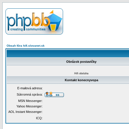
Obsah fóra hifi.slovanet.sk
Obrázok postavičky
Hifi obsluha
Kontakt konecnyvopa
E-mailová adresa:
Súkromná správa:
MSN Messenger:
Yahoo Messenger:
AOL Instant Messenger:
ICQ: