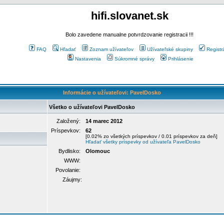
hifi.slovanet.sk
Bolo zavedene manualne potvrdzovanie registracii !!!
FAQ
Hľadať
Zoznam užívateľov
Užívateľské skupiny
Registr
Nastavenia
Súkromné správy
Prihlásenie
Informácie o užívateľovi: PavelDosko
Všetko o užívateľovi PavelDosko
Založený:
14 marec 2012
Príspevkov:
62
[0.02% zo všetkých príspevkov / 0.01 príspevkov za deň]
Hľadať všetky príspevky od užívateľa PavelDosko
Bydlisko:
Olomouc
WWW:
Povolanie:
Záujmy: