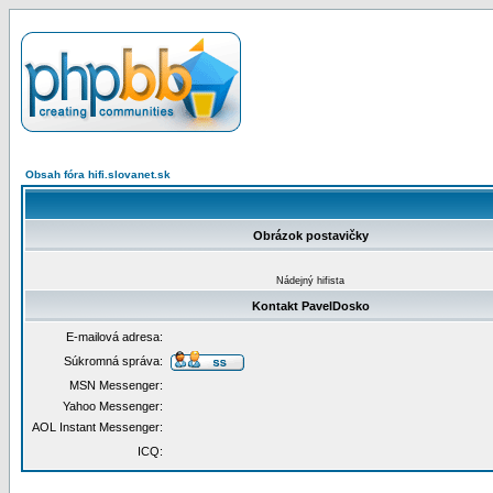
Obsah fóra hifi.slovanet.sk
Obrázok postavičky
Nádejný hifista
Kontakt PavelDosko
E-mailová adresa:
Súkromná správa:
MSN Messenger:
Yahoo Messenger:
AOL Instant Messenger:
ICQ: