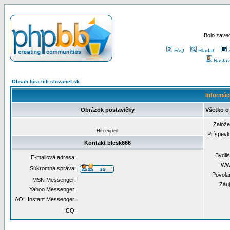
Bolo zaved
FAQ
Hľadať
Nastav
Obsah fóra hifi.slovanet.sk
Informáci
Obrázok postavičky
Všetko o
Založ
Hifi expert
Príspev
Kontakt blesk666
Bydli
E-mailová adresa:
WW
Súkromná správa:
Povola
MSN Messenger:
Záu
Yahoo Messenger:
AOL Instant Messenger:
ICQ: