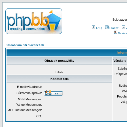
Bolo zaved
FAQ
Hľadať
Nastav
Obsah fóra hifi.slovanet.sk
Inform
Obrázok postavičky
Všetko o 
Založ
Hifista
Príspev
Kontakt tela
Bydli
E-mailová adresa:
WW
Súkromná správa:
Povola
MSN Messenger:
Záu
Yahoo Messenger:
AOL Instant Messenger:
ICQ: