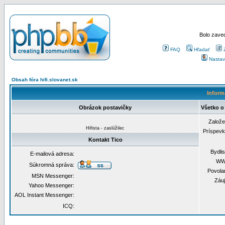
Bolo zaved
FAQ
Hľadať
Nastav
Obsah fóra hifi.slovanet.sk
Inform
Obrázok postavičky
Všetko o 
Založ
Hifista - zaslúžilec
Príspev
Kontakt Tico
Bydli
E-mailová adresa:
WW
Súkromná správa:
Povola
MSN Messenger:
Záu
Yahoo Messenger:
AOL Instant Messenger:
ICQ: