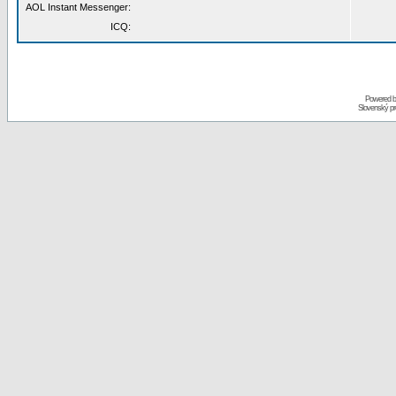
AOL Instant Messenger:
ICQ:
Powered 
Slovenský p