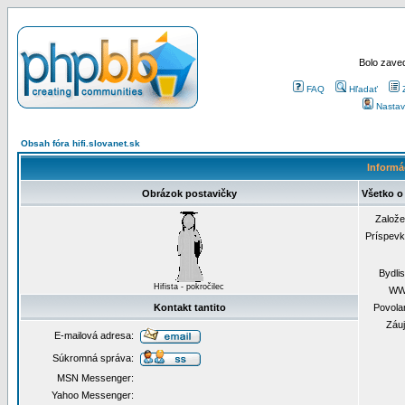
Bolo zaved
FAQ
Hľadať
Nastav
Obsah fóra hifi.slovanet.sk
Informác
Obrázok postavičky
Všetko o 
Založ
Príspev
Bydli
Hifista - pokročilec
WW
Kontakt tantito
Povola
Záu
E-mailová adresa:
Súkromná správa:
MSN Messenger:
Yahoo Messenger: