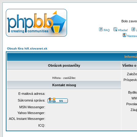
Bolo zaved
FAQ
Hľadať
Nastav
Obsah fóra hifi.slovanet.sk
Informá
Obrázok postavičky
Všetko o
Založ
Hifista - zaslúžilec
Príspev
Kontakt misog
Bydli
E-mailová adresa:
WW
Súkromná správa:
Povola
MSN Messenger:
Záu
Yahoo Messenger:
AOL Instant Messenger:
ICQ: