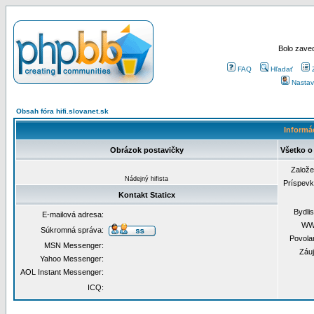
Bolo zaved
FAQ
Hľadať
Nastav
Obsah fóra hifi.slovanet.sk
Informác
Obrázok postavičky
Všetko o 
Založ
Nádejný hifista
Príspev
Kontakt Staticx
Bydli
E-mailová adresa:
WW
Súkromná správa:
Povola
MSN Messenger:
Záu
Yahoo Messenger:
AOL Instant Messenger:
ICQ: