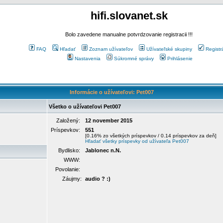
hifi.slovanet.sk
Bolo zavedene manualne potvrdzovanie registracii !!!
FAQ
Hľadať
Zoznam užívateľov
Užívateľské skupiny
Registr
Nastavenia
Súkromné správy
Prihlásenie
Informácie o užívateľovi: Pet007
Všetko o užívateľovi Pet007
Založený:
12 november 2015
Príspevkov:
551
[0.16% zo všetkých príspevkov / 0.14 príspevkov za deň]
Hľadať všetky príspevky od užívateľa Pet007
Bydlisko:
Jablonec n.N.
WWW:
Povolanie:
Záujmy:
audio ? :)