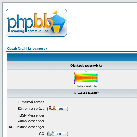
Obsah fóra hifi.slovanet.sk
Obrázok postavičky
Hifista - zaslúžilec
Kontakt Pet007
E-mailová adresa:
Súkromná správa:
MSN Messenger:
Yahoo Messenger:
AOL Instant Messenger:
ICQ: