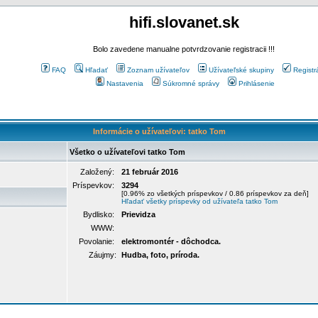
hifi.slovanet.sk
Bolo zavedene manualne potvrdzovanie registracii !!!
FAQ
Hľadať
Zoznam užívateľov
Užívateľské skupiny
Registr
Nastavenia
Súkromné správy
Prihlásenie
Informácie o užívateľovi: tatko Tom
Všetko o užívateľovi tatko Tom
Založený:
21 február 2016
Príspevkov:
3294
[0.96% zo všetkých príspevkov / 0.86 príspevkov za deň]
Hľadať všetky príspevky od užívateľa tatko Tom
Bydlisko:
Prievidza
WWW:
Povolanie:
elektromontér - dôchodca.
Záujmy:
Hudba, foto, príroda.