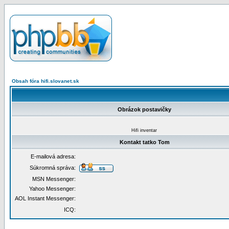
Obsah fóra hifi.slovanet.sk
Obrázok postavičky
Hifi inventar
Kontakt tatko Tom
E-mailová adresa:
Súkromná správa:
MSN Messenger:
Yahoo Messenger:
AOL Instant Messenger:
ICQ: