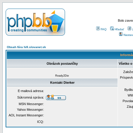
Bolo zaved
FAQ
Hľadať
Nastav
Obsah fóra hifi.slovanet.sk
Informác
Obrázok postavičky
Všetko o 
Založ
Ready2Die
Príspev
Kontakt Dierker
Bydli
E-mailová adresa:
WW
Súkromná správa:
Povola
MSN Messenger:
Záu
Yahoo Messenger:
AOL Instant Messenger:
ICQ: