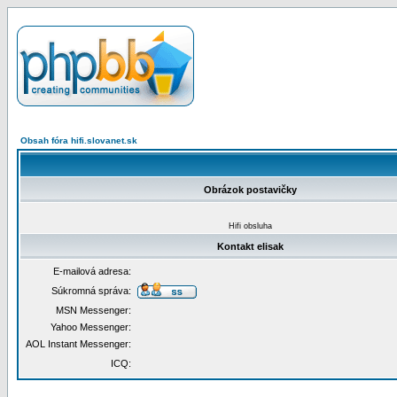
Obsah fóra hifi.slovanet.sk
Obrázok postavičky
Hifi obsluha
Kontakt elisak
E-mailová adresa:
Súkromná správa:
MSN Messenger:
Yahoo Messenger:
AOL Instant Messenger:
ICQ: