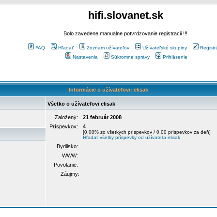
hifi.slovanet.sk
Bolo zavedene manualne potvrdzovanie registracii !!!
FAQ
Hľadať
Zoznam užívateľov
Užívateľské skupiny
Registr
Nastavenia
Súkromné správy
Prihlásenie
Informácie o užívateľovi: elisak
Všetko o užívateľovi elisak
Založený:
21 február 2008
Príspevkov:
4
[0.00% zo všetkých príspevkov / 0.00 príspevkov za deň]
Hľadať všetky príspevky od užívateľa elisak
Bydlisko:
WWW:
Povolanie:
Záujmy: