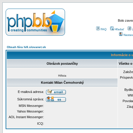
Bolo zaved
FAQ
Hľadať
Nastav
Obsah fóra hifi.slovanet.sk
Informácie o 
Obrázok postavičky
Všetko o
Založ
Hifista
Príspev
Kontakt Milan Černohorský
Bydli
E-mailová adresa:
WW
Súkromná správa:
Povola
MSN Messenger:
Záu
Yahoo Messenger:
AOL Instant Messenger:
ICQ: