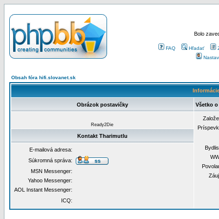
Bolo zaved
FAQ
Hľadať
Nastav
Obsah fóra hifi.slovanet.sk
Informácie
Obrázok postavičky
Všetko o
Založ
Ready2Die
Príspev
Kontakt Tharimutlu
Bydli
E-mailová adresa:
WW
Súkromná správa:
Povola
MSN Messenger:
Záu
Yahoo Messenger:
AOL Instant Messenger:
ICQ: