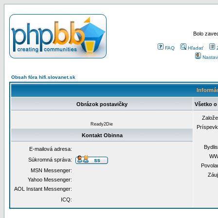
Bolo zaved
FAQ
Hľadať
Nastav
Obsah fóra hifi.slovanet.sk
Informác
Obrázok postavičky
Všetko o
Založ
Ready2Die
Príspev
Kontakt Obinna
Bydli
E-mailová adresa:
WW
Súkromná správa:
Povola
MSN Messenger:
Záu
Yahoo Messenger:
AOL Instant Messenger:
ICQ: