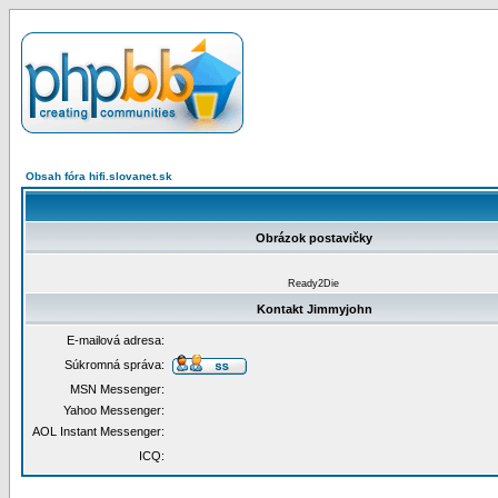
Obsah fóra hifi.slovanet.sk
Obrázok postavičky
Ready2Die
Kontakt Jimmyjohn
E-mailová adresa:
Súkromná správa:
MSN Messenger:
Yahoo Messenger:
AOL Instant Messenger:
ICQ: