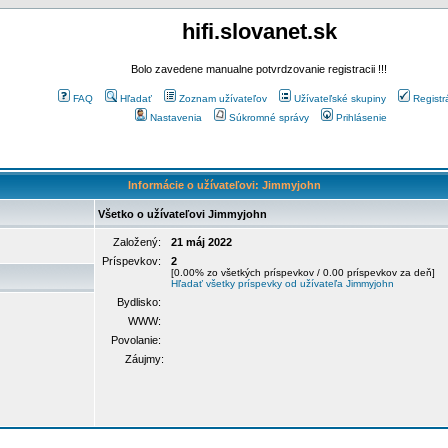
hifi.slovanet.sk
Bolo zavedene manualne potvrdzovanie registracii !!!
FAQ
Hľadať
Zoznam užívateľov
Užívateľské skupiny
Registr
Nastavenia
Súkromné správy
Prihlásenie
Informácie o užívateľovi: Jimmyjohn
Všetko o užívateľovi Jimmyjohn
Založený:
21 máj 2022
Príspevkov:
2
[0.00% zo všetkých príspevkov / 0.00 príspevkov za deň]
Hľadať všetky príspevky od užívateľa Jimmyjohn
Bydlisko:
WWW:
Povolanie:
Záujmy: