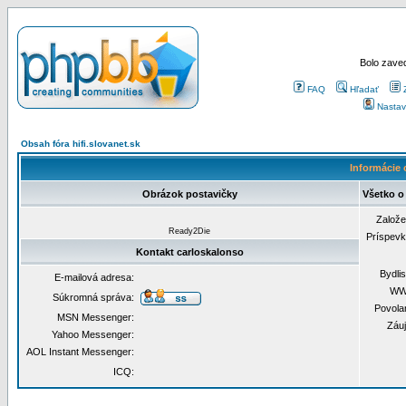
Bolo zaved
FAQ
Hľadať
Nastav
Obsah fóra hifi.slovanet.sk
Informácie 
Obrázok postavičky
Všetko o
Založ
Ready2Die
Príspev
Kontakt carloskalonso
Bydli
E-mailová adresa:
WW
Súkromná správa:
Povola
MSN Messenger:
Záu
Yahoo Messenger:
AOL Instant Messenger:
ICQ: