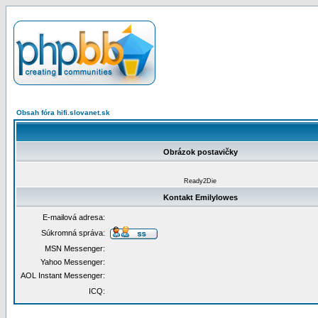
Obsah fóra hifi.slovanet.sk
Obrázok postavičky
Ready2Die
Kontakt Emilylowes
E-mailová adresa:
Súkromná správa:
MSN Messenger:
Yahoo Messenger:
AOL Instant Messenger:
ICQ: