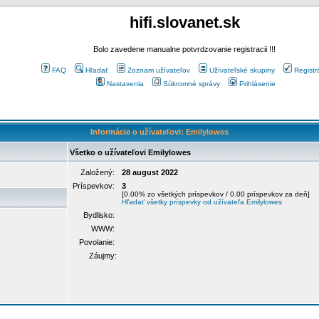
hifi.slovanet.sk
Bolo zavedene manualne potvrdzovanie registracii !!!
FAQ
Hľadať
Zoznam užívateľov
Užívateľské skupiny
Registr
Nastavenia
Súkromné správy
Prihlásenie
Informácie o užívateľovi: Emilylowes
Všetko o užívateľovi Emilylowes
Založený:
28 august 2022
Príspevkov:
3
[0.00% zo všetkých príspevkov / 0.00 príspevkov za deň]
Hľadať všetky príspevky od užívateľa Emilylowes
Bydlisko:
WWW:
Povolanie:
Záujmy: