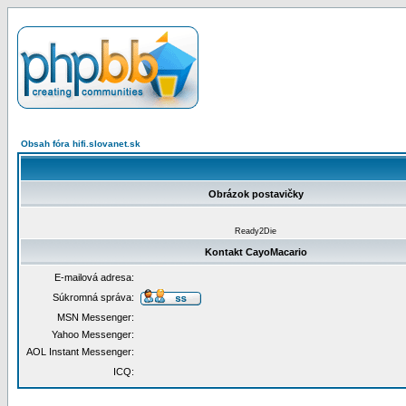
Obsah fóra hifi.slovanet.sk
Obrázok postavičky
Ready2Die
Kontakt CayoMacario
E-mailová adresa:
Súkromná správa:
MSN Messenger:
Yahoo Messenger:
AOL Instant Messenger:
ICQ: