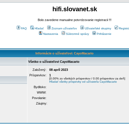
hifi.slovanet.sk
Bolo zavedene manualne potvrdzovanie registracii !!!
FAQ
Hľadať
Zoznam užívateľov
Užívateľské skupiny
Registr
Nastavenia
Súkromné správy
Prihlásenie
Informácie o užívateľovi: CayoMacario
Všetko o užívateľovi CayoMacario
Založený:
08 apríl 2023
Príspevkov:
1
[0.00% zo všetkých príspevkov / 0.00 príspevkov za deň]
Hľadať všetky príspevky od užívateľa CayoMacario
Bydlisko:
WWW:
Povolanie:
Záujmy: