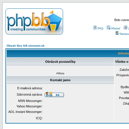
Bolo zaved
FAQ
Hľadať
Nastav
Obsah fóra hifi.slovanet.sk
Informá
Obrázok postavičky
Všetko o
Založ
Hifista
Príspev
Kontakt jamo
Bydli
E-mailová adresa:
WW
Súkromná správa:
Povola
MSN Messenger:
Záu
Yahoo Messenger:
AOL Instant Messenger:
ICQ: