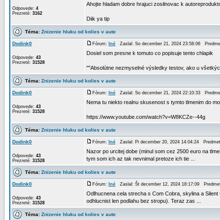
Ahojte hladam dobre hrajuci zosilnovac k autoreprodu
Odpovede:
4
Prezreté:
3162
Diik ya tip
Téma:
Znizenie hluku od kolies v aute
Dodink0
Fórum:
Iné
Zaslal: So december 21, 2024 23:58:06 Predm
Dosiel som presne k tomuto co popisuje tento chlapik
Odpovede:
43
Prezreté:
31528
""Absolútne nezmyselné výsledky testov, ako u všetkých 
Téma:
Znizenie hluku od kolies v aute
Dodink0
Fórum:
Iné
Zaslal: So december 21, 2024 22:10:33 Predm
Nema tu niekto realnu skusenost s tymto tlmenim do mo
Odpovede:
43
Prezreté:
31528
https://www.youtube.com/watch?v=W8KCZe--44g
Téma:
Znizenie hluku od kolies v aute
Dodink0
Fórum:
Iné
Zaslal: Pi december 20, 2024 14:04:24 Predme
Nazor po urcitej dobe (minul som cez 2500 euro na tlme
Odpovede:
43
tym som ich az tak nevnimal pretoze ich tie ...
Prezreté:
31528
Téma:
Znizenie hluku od kolies v aute
Dodink0
Fórum:
Iné
Zaslal: Št december 12, 2024 18:17:09 Predme
Odlhucnena cela strecha s Com Cobra, skylina a Silent 
Odpovede:
43
odhlucnist len podlahu bez stropu). Teraz zas ...
Prezreté:
31528
Téma:
Znizenie hluku od kolies v aute