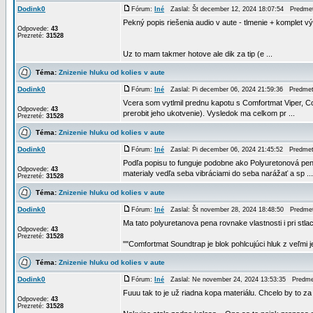
Dodink0
Fórum:
Iné
Zaslal: Št december 12, 2024 18:07:54 Predme
Pekný popis riešenia audio v aute - tlmenie + komplet vý
Odpovede:
43
Prezreté:
31528
Uz to mam takmer hotove ale dik za tip (e ...
Téma:
Znizenie hluku od kolies v aute
Dodink0
Fórum:
Iné
Zaslal: Pi december 06, 2024 21:59:36 Predme
Vcera som vytlmil prednu kapotu s Comfortmat Viper, Co
Odpovede:
43
prerobit jeho ukotvenie). Vysledok ma celkom pr ...
Prezreté:
31528
Téma:
Znizenie hluku od kolies v aute
Dodink0
Fórum:
Iné
Zaslal: Pi december 06, 2024 21:45:52 Predme
Podľa popisu to funguje podobne ako Polyuretonová pen
Odpovede:
43
materialy vedľa seba vibráciami do seba narážať a sp ...
Prezreté:
31528
Téma:
Znizenie hluku od kolies v aute
Dodink0
Fórum:
Iné
Zaslal: Št november 28, 2024 18:48:50 Predme
Ma tato polyuretanova pena rovnake vlastnosti i pri stla
Odpovede:
43
Prezreté:
31528
""Comfortmat Soundtrap je blok pohlcujúci hluk z veľmi j
Téma:
Znizenie hluku od kolies v aute
Dodink0
Fórum:
Iné
Zaslal: Ne november 24, 2024 13:53:35 Predm
Fuuu tak to je už riadna kopa materiálu. Chcelo by to za
Odpovede:
43
Prezreté:
31528