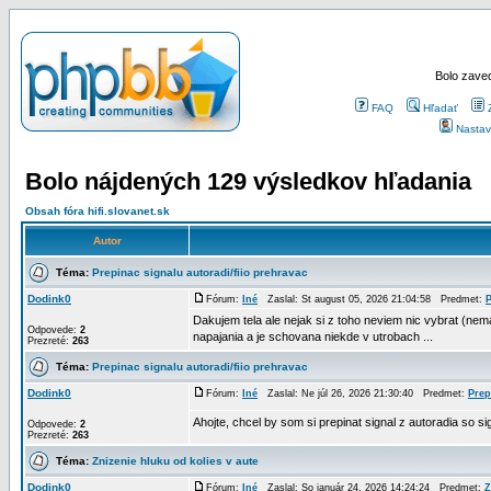
Bolo zaved
FAQ
Hľadať
Nastav
Bolo nájdených 129 výsledkov hľadania
Obsah fóra hifi.slovanet.sk
Autor
Téma:
Prepinac signalu autoradi/fiio prehravac
Dodink0
Fórum:
Iné
Zaslal: St august 05, 2026 21:04:58 Predmet:
P
Dakujem tela ale nejak si z toho neviem nic vybrat (nem
Odpovede:
2
napajania a je schovana niekde v utrobach ...
Prezreté:
263
Téma:
Prepinac signalu autoradi/fiio prehravac
Dodink0
Fórum:
Iné
Zaslal: Ne júl 26, 2026 21:30:40 Predmet:
Prep
Ahojte, chcel by som si prepinat signal z autoradia so 
Odpovede:
2
Prezreté:
263
Téma:
Znizenie hluku od kolies v aute
Dodink0
Fórum:
Iné
Zaslal: So január 24, 2026 14:24:24 Predmet:
Z