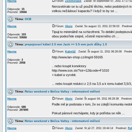
Haxna
Fórum:
Zosilňovače
Zaslal: St september 07, 2011 17:17:
Nerozebíralo se tu už použití těchto, nebo podobných t
Odpovede:
15
velkou nežádoucí kapacitu? I když to by se ...
Prezreté:
10666
Téma:
OCB
Haxna
Fórum:
Akcie
Zaslal: So august 13, 2011 22:56:03 Predme
Tipuji to minimálně na schizofrenii. To debilní podepis
Odpovede:
103
obou podezřele stejné, včetně mizerného ch ...
Prezreté:
53666
Téma:
prepojovací kábel 2.5 mm Jack >> 3.5 mm jack dĺžky 1.5
Haxna
Fórum:
Kabeláž
Zaslal: Št august 11, 2011 06:26:09 Pred
http://www.lan-shop.cz/img/d-59165
Odpovede:
3
Prezreté:
2958
.. nebo koupit konektory
http://www.sos.sk/?str=12&code=F1010
+ kabel a vyrobit.
... nebo koupit redukci z 2,5 na 3,5 a k tomu kabel 3,5/3,
Téma:
Relax weekend v Bečva Valley - informativní měření
Haxna
Fórum:
Akcie
Zaslal: Št august 04, 2011 06:29:38 Predme
Podle mě je podstata v tom, že se zdejší komunita nedo
Odpovede:
686
Prezreté:
297895
Pokud pánové nechápete, kdy je potřeba se něk ...
Téma:
Relax weekend v Bečva Valley - informativní měření
Haxna
Fórum:
Akcie
Zaslal: St júl 27, 2011 19:44:14 Predmet:
Rel