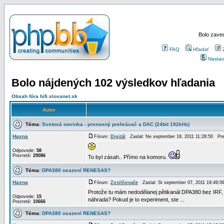
Bolo zaved
FAQ
Hľadať
Nastav
Bolo nájdených 102 výsledkov hľadania
Obsah fóra hifi.slovanet.sk
Autor
Téma:
Svetová novinka - prenosný prehrávač a DAC (24bit 192kHz)
Haxna
Fórum:
Digitál
Zaslal: Ne september 18, 2011 11:28:50 Pr
Odpovede:
58
Prezreté:
29086
To byl zásah.. Přímo na komoru.
Téma:
DPA380 osazení RENESAS?
Haxna
Fórum:
Zosilňovače
Zaslal: St september 07, 2011 19:49:
Protože tu mám nedodělanej pětikanál DPA380 bez IRF, b
Odpovede:
15
náhrada? Pokud je to experiment, ste ...
Prezreté:
10666
Téma:
DPA380 osazení RENESAS?