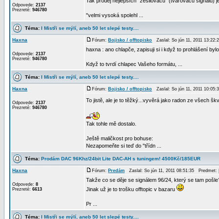
Tak prodej nejlepších "zesilovačů" (tvarovačů signálu) j
Odpovede:
2137
Prezreté:
946780
"velmi vysoká spolehl ...
Téma:
I Mistři se mýlí, aneb 50 let slepé testy....
Haxna
Fórum:
Bojisko / offtopisko
Zaslal: So jún 11, 2011 13:22
haxna : ano chlapče, zapisuji si i když to prohlášení byl
Odpovede:
2137
Prezreté:
946780
Když to tvrdí chlapec Vašeho formátu, ...
Téma:
I Mistři se mýlí, aneb 50 let slepé testy....
Haxna
Fórum:
Bojisko / offtopisko
Zaslal: So jún 11, 2011 10:05
To jistě, ale je to těžký...vyvěrá jako radon ze všech šk
Odpovede:
2137
Prezreté:
946780
Tak tohle mě dostalo.
Ještě maličkost pro bohuse:
Nezapomeňte si teď do "třídn ...
Téma:
Prodám DAC 96Khz/24bit Lite DAC-AH s tuningem! 4500Kč/185EUR
Haxna
Fórum:
Predám
Zaslal: So jún 11, 2011 08:51:35 Predmet:
Takže co se děje se signálem 96/24, který se tam pošle
Odpovede:
8
Jinak už je to trošku offtopic v bazaru
Prezreté:
6613
Pr ...
Téma:
I Mistři se mýlí, aneb 50 let slepé testy....