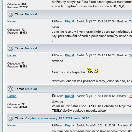
Možná by nebylo také na škodu impregnovat transformáto
Odpovede:
686
starých Egypťanů) při mumifikaci mrtvých HQQQQ ...
Prezreté:
297895
Téma:
Tesla cd
Haxna
Fórum:
Digitál
Zaslal: Št júl 07, 2011 19:27:08 Predmet:
T
nstar
Odpovede:
72
ze to nie je ako v inych forach kde sa ani tak nejedna o
Prezreté:
48978
Styl prezentování názorů a používáné termíny dawsa be
...
Téma:
Tesla cd
Haxna
Fórum:
Digitál
Zaslal: Št júl 07, 2011 19:14:02 Predmet:
T
dawsoo
Odpovede:
72
Prezreté:
48978
Neumíš číst chlapečku.
"zdravim, chcem Vas poziadat o rady, jedna sa o to, ze ch
Téma:
Tesla cd
Haxna
Fórum:
Digitál
Zaslal: Št júl 07, 2011 09:00:12 Predmet:
T
dawsoo
Odpovede:
72
Všiml sis, že nstar chce TESLU bez ohledu na tvoje rozs
Prezreté:
48978
TESLY skvělý zvukový modely, takže ...
Téma:
Koupím reprosoustavy ARS 9207, nebo 9210.
Haxna
Fórum:
Kúpim
Zaslal: Po júl 04, 2011 21:20:57 Predmet:
K
Koupím tyto reprosoustavy, nebo holé nepoškozené ske