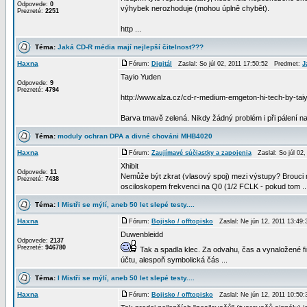
Odpovede:
0
výhybek nerozhoduje (mohou úplně chybět).
Prezreté:
2251
http ...
Téma:
Jaká CD-R média mají nejlepší čitelnost???
Haxna
Fórum:
Digitál
Zaslal: So júl 02, 2011 17:50:52 Predmet:
J
Tayio Yuden
Odpovede:
9
Prezreté:
4794
http://www.alza.cz/cd-r-medium-emgeton-hi-tech-by-ta
Barva tmavě zelená. Nikdy žádný problém i při pálení na
Téma:
moduly ochran DPA a divné chováni MHB4020
Haxna
Fórum:
Zaujímavé súčiastky a zapojenia
Zaslal: So júl 02
Xhibit
Odpovede:
11
Nemůže být zkrat (vlasový spoj) mezi výstupy? Brouci 
Prezreté:
7438
osciloskopem frekvenci na Q0 (1/2 FCLK - pokud tom ..
Téma:
I Mistři se mýlí, aneb 50 let slepé testy....
Haxna
Fórum:
Bojisko / offtopisko
Zaslal: Ne jún 12, 2011 13:4
Duwenbleidd
Odpovede:
2137
Prezreté:
946780
Tak a spadla klec. Za odvahu, čas a vynaložené f
účtu, alespoň symbolická čás ...
Téma:
I Mistři se mýlí, aneb 50 let slepé testy....
Haxna
Fórum:
Bojisko / offtopisko
Zaslal: Ne jún 12, 2011 10:5