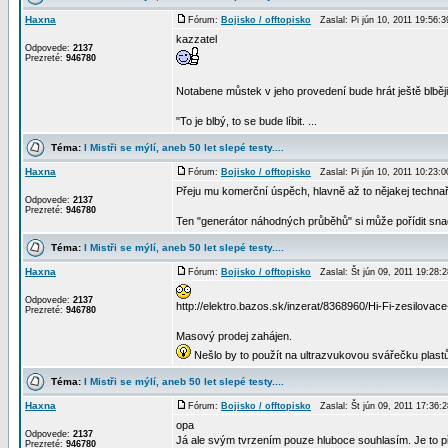
Haxna
Fórum:
Bojisko / offtopisko
Zaslal: Pi jún 10, 2011 19:56
kazzatel
Odpovede:
2137
Prezreté:
946780
Notabene můstek v jeho provedení bude hrát ještě blběj
"To je blbý, to se bude líbit. ...
Téma:
I Mistři se mýlí, aneb 50 let slepé testy....
Haxna
Fórum:
Bojisko / offtopisko
Zaslal: Pi jún 10, 2011 10:23
Přeju mu komerční úspěch, hlavně až to nějakej technař
Odpovede:
2137
Prezreté:
946780
Ten "generátor náhodných průběhů" si může pořídit snad
Téma:
I Mistři se mýlí, aneb 50 let slepé testy....
Haxna
Fórum:
Bojisko / offtopisko
Zaslal: Št jún 09, 2011 19:28
Odpovede:
2137
http://elektro.bazos.sk/inzerat/8368960/Hi-Fi-zesilova
Prezreté:
946780
Masový prodej zahájen.
Nešlo by to použít na ultrazvukovou svářečku plast
Téma:
I Mistři se mýlí, aneb 50 let slepé testy....
Haxna
Fórum:
Bojisko / offtopisko
Zaslal: Št jún 09, 2011 17:36
opa
Odpovede:
2137
Já ale svým tvrzením pouze hluboce souhlasím. Je to př
Prezreté:
946780