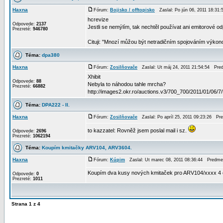
Haxna
Fórum:
Bojisko / offtopisko
Zaslal: Po jún 06, 2011 18:31
hcrevize
Odpovede:
2137
Jestli se nemýlím, tak nechtěl používat ani emitorové od
Prezreté:
946780
Cituji: "Mnozí můžou být netradičním spojováním výkono
Téma:
dpa380
Haxna
Fórum:
Zosilňovače
Zaslal: Ut máj 24, 2011 21:54:54 Pre
Xhibit
Odpovede:
88
Nebyla to náhodou tahle mrcha?
Prezreté:
66882
http://images2.okr.ro/auctions.v3/700_700/2011/01/06
Téma:
DPA222 - II.
Haxna
Fórum:
Zosilňovače
Zaslal: Po apríl 25, 2011 09:23:26 Pr
to kazzatel: Rovněž jsem poslal mail i sz.
Odpovede:
2696
Prezreté:
1062194
Téma:
Koupím kmitačky ARV104, ARV3604.
Haxna
Fórum:
Kúpim
Zaslal: Ut marec 08, 2011 08:36:44 Predme
Koupím dva kusy nových kmitaček pro ARV104/xxxx 4 
Odpovede:
0
Prezreté:
1011
Strana
1
z
4