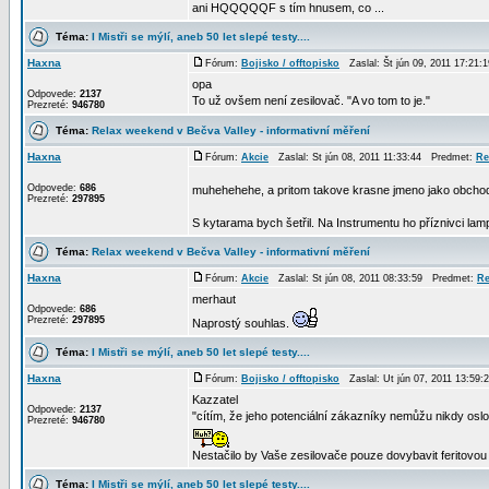
ani HQQQQQF s tím hnusem, co ...
Téma:
I Mistři se mýlí, aneb 50 let slepé testy....
Haxna
Fórum:
Bojisko / offtopisko
Zaslal: Št jún 09, 2011 17:21
opa
Odpovede:
2137
To už ovšem není zesilovač. "A vo tom to je."
Prezreté:
946780
Téma:
Relax weekend v Bečva Valley - informativní měření
Haxna
Fórum:
Akcie
Zaslal: St jún 08, 2011 11:33:44 Predmet:
Re
Odpovede:
686
muhehehehe, a pritom takove krasne jmeno jako obcho
Prezreté:
297895
S kytarama bych šetřil. Na Instrumentu ho příznivci lam
Téma:
Relax weekend v Bečva Valley - informativní měření
Haxna
Fórum:
Akcie
Zaslal: St jún 08, 2011 08:33:59 Predmet:
Re
merhaut
Odpovede:
686
Prezreté:
297895
Naprostý souhlas.
Téma:
I Mistři se mýlí, aneb 50 let slepé testy....
Haxna
Fórum:
Bojisko / offtopisko
Zaslal: Ut jún 07, 2011 13:59
Kazzatel
Odpovede:
2137
"cítím, že jeho potenciální zákazníky nemůžu nikdy oslo
Prezreté:
946780
Nestačilo by Vaše zesilovače pouze dovybavit feritovou 
Téma:
I Mistři se mýlí, aneb 50 let slepé testy....