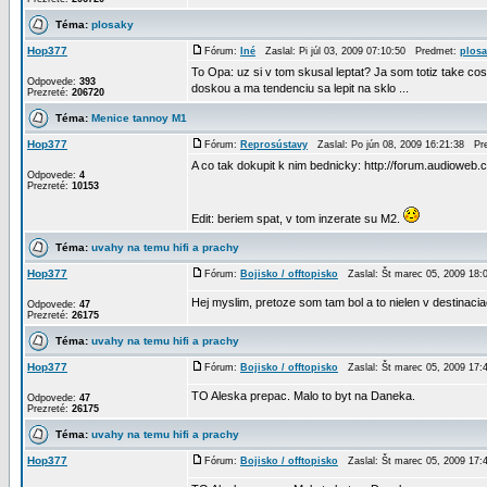
Téma:
plosaky
Hop377
Fórum:
Iné
Zaslal: Pi júl 03, 2009 07:10:50 Predmet:
plosa
To Opa: uz si v tom skusal leptat? Ja som totiz take cosi
Odpovede:
393
doskou a ma tendenciu sa lepit na sklo ...
Prezreté:
206720
Téma:
Menice tannoy M1
Hop377
Fórum:
Reprosústavy
Zaslal: Po jún 08, 2009 16:21:38 P
A co tak dokupit k nim bednicky: http://forum.audioweb
Odpovede:
4
Prezreté:
10153
Edit: beriem spat, v tom inzerate su M2.
Téma:
uvahy na temu hifi a prachy
Hop377
Fórum:
Bojisko / offtopisko
Zaslal: Št marec 05, 2009 18
Hej myslim, pretoze som tam bol a to nielen v destinacia
Odpovede:
47
Prezreté:
26175
Téma:
uvahy na temu hifi a prachy
Hop377
Fórum:
Bojisko / offtopisko
Zaslal: Št marec 05, 2009 17
TO Aleska prepac. Malo to byt na Daneka.
Odpovede:
47
Prezreté:
26175
Téma:
uvahy na temu hifi a prachy
Hop377
Fórum:
Bojisko / offtopisko
Zaslal: Št marec 05, 2009 17