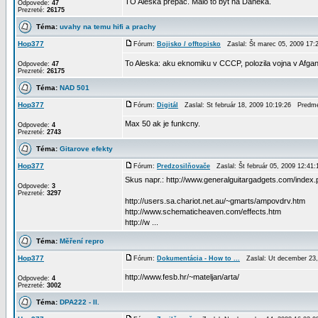
TO Aleska prepac. Malo to byt na Daneka.
Odpovede:
47
Prezreté:
26175
Téma:
uvahy na temu hifi a prachy
Hop377
Fórum:
Bojisko / offtopisko
Zaslal: Št marec 05, 2009 17
To Aleska: aku eknomiku v CCCP, polozila vojna v Afgan
Odpovede:
47
Prezreté:
26175
Téma:
NAD 501
Hop377
Fórum:
Digitál
Zaslal: St február 18, 2009 10:19:26 Predm
Max 50 ak je funkcny.
Odpovede:
4
Prezreté:
2743
Téma:
Gitarove efekty
Hop377
Fórum:
Predzosilňovače
Zaslal: Št február 05, 2009 12:4
Skus napr.: http://www.generalguitargadgets.com/inde
Odpovede:
3
Prezreté:
3297
http://users.sa.chariot.net.au/~gmarts/ampovdrv.htm
http://www.schematicheaven.com/effects.htm
http://w ...
Téma:
Měření repro
Hop377
Fórum:
Dokumentácia - How to ...
Zaslal: Ut december 23
http://www.fesb.hr/~mateljan/arta/
Odpovede:
4
Prezreté:
3002
Téma:
DPA222 - II.