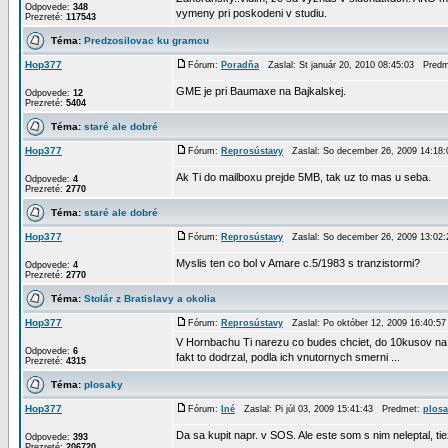
Odpovede:
348
vymeny pri poskodeni v studiu.
Prezreté:
117543
Téma:
Predzosilovac ku gramcu
Hop377
Fórum:
Poradňa
Zaslal: St január 20, 2010 08:45:03 Pred
GME je pri Baumaxe na Bajkalskej.
Odpovede:
12
Prezreté:
5404
Téma:
staré ale dobré
Hop377
Fórum:
Reprosústavy
Zaslal: So december 26, 2009 14:18
Ak Ti do mailboxu prejde 5MB, tak uz to mas u seba.
Odpovede:
4
Prezreté:
2770
Téma:
staré ale dobré
Hop377
Fórum:
Reprosústavy
Zaslal: So december 26, 2009 13:02
Myslis ten co bol v Amare c.5/1983 s tranzistormi?
Odpovede:
4
Prezreté:
2770
Téma:
Stolár z Bratislavy a okolia
Hop377
Fórum:
Reprosústavy
Zaslal: Po október 12, 2009 16:40:
V Hornbachu Ti narezu co budes chciet, do 10kusov na p
Odpovede:
6
fakt to dodrzal, podla ich vnutornych smerni ...
Prezreté:
4315
Téma:
plosaky
Hop377
Fórum:
Iné
Zaslal: Pi júl 03, 2009 15:41:43 Predmet:
plosa
Da sa kupit napr. v SOS. Ale este som s nim neleptal, ti
Odpovede:
393
Prezreté:
206720