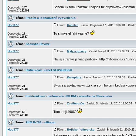
Schemu k tomu zazraku najdes tu: http://www.velleman.
Odpovede:
247
Prezreté:
192409
Téma:
Prosím o jednoduché vysvetlenie.
Hop377
Fórum:
Kabeláž
Zaslal: Po január 17, 2011 18:39:01 Pred
To si myslel fakt vazne?
Odpovede:
17
Prezreté:
11637
Téma:
Acoustic Revive
Hop377
Fórum:
Mýty a povery
Zaslal: Ne júl 11, 2010 12:05:19 Pr
Na tej stranke je viac perliciek: http://hifidesign.cz/tunin
Odpovede:
25
Prezreté:
27115
Téma:
RG62 koax. kabel SLOVENSKO
Hop377
Fórum:
Groupbuy
Zaslal: Ne jún 13, 2010 13:37:18 Predm
Skus sa spytat www.rlx.sk ja som ho tam kedysi kupova
Odpovede:
21
Prezreté:
27148
Téma:
Elektrónkové zosilňovače JOLIDA - novinka na Slovensku
Hop377
Fórum:
Zosilňovače
Zaslal: St február 17, 2010 18:00:34 
Toto stoji 490€?
Odpovede:
62
Prezreté:
43140
Téma:
AKG K-701 - offtopic
Hop377
Fórum:
Bojisko / offtopisko
Zaslal: Št február 11, 2010 2
Zahoransky..vidim, ze sa vyznas v sluchatkach. AKG ma v