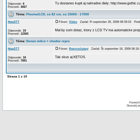
Tu dostanes kupit aj nahradne diely: http://www.gothic.c
Odpovede:
6
Prezreté:
4067
Téma:
Plasma/LCD, ca 82 cm, ca 15000 - 17000
Hop377
Fórum:
Video
Zaslal: Pi september 26, 2008 06:59:03 Pre
Mal by som dotaz, ktory z LCD TV ma automaticke prepin
Odpovede:
19
Prezreté:
12565
Téma:
Denon mikro + vhodne repro
Hop377
Fórum:
Reprosústavy
Zaslal: Št september 18, 2008 06:1
Tak skus aj KETOS.
Odpovede:
18
Prezreté:
7891
Strana
1
z
10
Powered 
Slovenský p