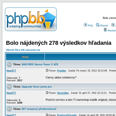
Bolo zaved
FAQ
Hľadať
Nastav
Bolo nájdených 278 výsledkov hľadania
Obsah fóra hifi.slovanet.sk
Autor
Téma:
NAD RDS Stereo Tuner C 425
Hop377
Fórum:
Predám
Zaslal: Po marec 19, 2012 16:12:08 Pred
Cierny alebo strieborny?
Odpovede:
7
Prezreté:
3517
Téma:
Upgrade Koss porta pro
Hop377
Fórum:
Sluchátka
Zaslal: St apríl 27, 2011 22:13:21 Pred
Posli to servisu a tam Ti namontuju kablik original, zbyt
Odpovede:
3
Prezreté:
2258
Téma:
DIY lampový předzesilovač
Hop377
Fórum:
Predzosilňovače
Zaslal: Ut apríl 26, 2011 20:05:3