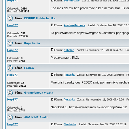
Hop377
Fórum:
Zosilňovače
Zaslal: Ne december 14, 2008 16:02:
Ked mas SS tak bez problemov a ked nemas staci Ti ta
Odpovede:
2696
Prezreté:
1063136
Téma:
DISPRE II - Mechanika
Hop377
Fórum:
Predzosilňovače
Zaslal: St december 10, 2008 12
Ja pouzivam tieto: http://www.gme.sk/cz/index.php?pa
Odpovede:
331
Prezreté:
129086
Téma:
Kúpa kábla
Hop377
Fórum:
Kabeláž
Zaslal: Pi november 28, 2008 14:42:51 P
Predava napr.: RLX.
Odpovede:
3
Prezreté:
3713
Téma:
FEDEX
Hop377
Fórum:
Poradňa
Zaslal: St november 19, 2008 18:05:45 P
Mne prisli vzorky cez FEDEX a nic po mne nikto nechcel,
Odpovede:
12
Prezreté:
19115
Téma:
Gramofonova vlozka
Hop377
Fórum:
Poradňa
Zaslal: Ut november 11, 2008 07:45:29 P
Napriklad tu: http://www.avelmak.sk/index.php?lm=812
Odpovede:
1
Prezreté:
1748
Téma:
AKG K141 Studio
Hop377
Fórum:
Sluchátka
Zaslal: Ne november 09, 2008 12:32:19