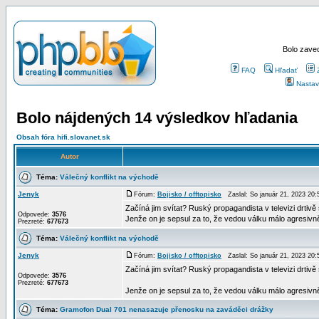
Bolo zaved
FAQ
Hľadať
Nastav
Bolo nájdených 14 výsledkov hľadania
Obsah fóra hifi.slovanet.sk
Autor
Téma:
Válečný konflikt na východě
Jenyk
Fórum:
Bojisko / offtopisko
Zaslal: So január 21, 2023 20
Začíná jim svítat? Ruský propagandista v televizi drtivě 
Odpovede:
3576
Jenže on je sepsul za to, že vedou válku málo agresivn
Prezreté:
677673
Téma:
Válečný konflikt na východě
Jenyk
Fórum:
Bojisko / offtopisko
Zaslal: So január 21, 2023 20
Začíná jim svítat? Ruský propagandista v televizi drtivě 
Odpovede:
3576
Prezreté:
677673
Jenže on je sepsul za to, že vedou válku málo agresivn
Téma:
Gramofon Dual 701 nenasazuje přenosku na zaváděci drážky