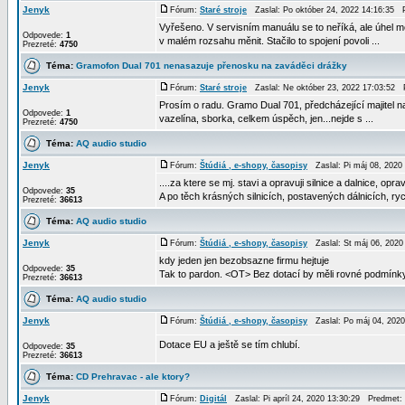
Jenyk
Fórum:
Staré stroje
Zaslal: Po október 24, 2022 14:16:35
Vyřešeno. V servisním manuálu se to neříká, ale úhel 
Odpovede:
1
v malém rozsahu měnit. Stačilo to spojení povoli ...
Prezreté:
4750
Téma:
Gramofon Dual 701 nenasazuje přenosku na zaváděci drážky
Jenyk
Fórum:
Staré stroje
Zaslal: Ne október 23, 2022 17:03:52
Prosím o radu. Gramo Dual 701, předcházející majitel n
Odpovede:
1
vazelína, sborka, celkem úspěch, jen...nejde s ...
Prezreté:
4750
Téma:
AQ audio studio
Jenyk
Fórum:
Štúdiá , e-shopy, časopisy
Zaslal: Pi máj 08, 202
....za ktere se mj. stavi a opravuji silnice a dalnice, opravu
Odpovede:
35
A po těch krásných silnicích, postavených dálnicích, ryc
Prezreté:
36613
Téma:
AQ audio studio
Jenyk
Fórum:
Štúdiá , e-shopy, časopisy
Zaslal: St máj 06, 202
kdy jeden jen bezobsazne firmu hejtuje
Odpovede:
35
Tak to pardon. <OT> Bez dotací by měli rovné podmínky vši
Prezreté:
36613
Téma:
AQ audio studio
Jenyk
Fórum:
Štúdiá , e-shopy, časopisy
Zaslal: Po máj 04, 202
Dotace EU a ještě se tím chlubí.
Odpovede:
35
Prezreté:
36613
Téma:
CD Prehravac - ale ktory?
Jenyk
Fórum:
Digitál
Zaslal: Pi apríl 24, 2020 13:30:29 Predmet: