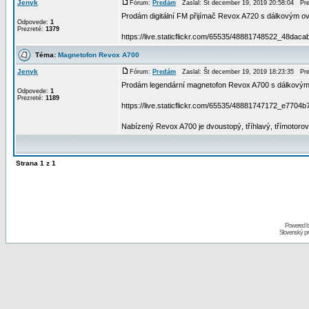
Jenyk
Fórum:
Predám
Zaslal: Št december 19, 2019 20:58:04 Pr
Prodám digitální FM přijímač Revox A720 s dálkovým 
Odpovede:
1
Prezreté:
1379
https://live.staticflickr.com/65535/48881748522_48dacabd
Téma:
Magnetofon Revox A700
Jenyk
Fórum:
Predám
Zaslal: Št december 19, 2019 18:23:35 Pr
Prodám legendární magnetofon Revox A700 s dálkovým
Odpovede:
1
Prezreté:
1189
https://live.staticflickr.com/65535/48881747172_e7704b
Nabízený Revox A700 je dvoustopý, tříhlavý, třímotorov
Strana
1
z
1
Powered 
Slovenský p