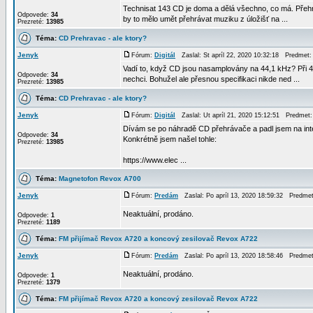
Technisat 143 CD je doma a dělá všechno, co má. Přehr
Odpovede:
34
by to mělo umět přehrávat muziku z úložišť na ...
Prezreté:
13985
Téma:
CD Prehravac - ale ktory?
Jenyk
Fórum:
Digitál
Zaslal: St apríl 22, 2020 10:32:18 Predmet
Vadí to, když CD jsou nasamplovány na 44,1 kHz? Při 48
Odpovede:
34
nechci. Bohužel ale přesnou specifikaci nikde ned ...
Prezreté:
13985
Téma:
CD Prehravac - ale ktory?
Jenyk
Fórum:
Digitál
Zaslal: Ut apríl 21, 2020 15:12:51 Predmet
Dívám se po náhradě CD přehrávače a padl jsem na inte
Odpovede:
34
Konkrétně jsem našel tohle:
Prezreté:
13985
https://www.elec ...
Téma:
Magnetofon Revox A700
Jenyk
Fórum:
Predám
Zaslal: Po apríl 13, 2020 18:59:32 Predme
Neaktuální, prodáno.
Odpovede:
1
Prezreté:
1189
Téma:
FM přijímač Revox A720 a koncový zesilovač Revox A722
Jenyk
Fórum:
Predám
Zaslal: Po apríl 13, 2020 18:58:46 Predme
Neaktuální, prodáno.
Odpovede:
1
Prezreté:
1379
Téma:
FM přijímač Revox A720 a koncový zesilovač Revox A722