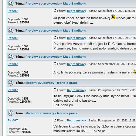
Téma:
Projekty so zvukovodom Little Sandhorn
Pet007
Fórum:
Reprosústavy
Zaslal: Ne október 17, 2021 11:53:
Ja jsem vedel, ze ses na todle haklivej
No vis jak to 
Odpovede:
1009
symetricke" (vuci delici f ...
Prezreté:
265902
Téma:
Projekty so zvukovodom Little Sandhorn
Pet007
Fórum:
Reprosústavy
Zaslal: Ne október 17, 2021 09:37:
Prvni pasivni verze pro Miera, jen 1x RLC clen na horne..
Odpovede:
1009
Priznam se, trochu mne to potrapilo, snahu o deleni co ne
Prezreté:
265902
Téma:
Projekty so zvukovodom Little Sandhorn
Pet007
Fórum:
Reprosústavy
Zaslal: Št september 30, 2021 11:3
Ano, timto potvrzuji, ze se pomalu chystam na mereni
Odpovede:
1009
Prezreté:
265902
Téma:
Moderní zvukovody - teorie a praxe
Pet007
Fórum:
Reprosústavy
Zaslal: Po september 13, 2021 12:3
To ne, styl jak TWR. Oba basaky musi byt co nebliz u s
Odpovede:
3956
daleko od vrchniho basaku...
Prezreté:
1200676
Edit. nebo jak ...
Téma:
Moderní zvukovody - teorie a praxe
Pet007
Fórum:
Reprosústavy
Zaslal: Po september 13, 2021 12:2
Vzhledem k tomu, ze to musi byt 2.5p, je volne stojici a
Odpovede:
3956
musi mit kolem 40-45L..... Takze asi ...
Prezreté:
1200676