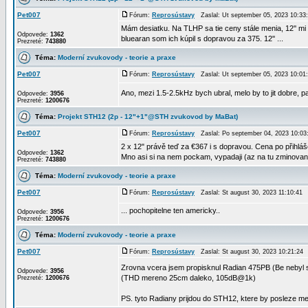
Pet007
Fórum:
Reprosústavy
Zaslal: Ut september 05, 2023 10:3
Mám desiatku. Na TLHP sa tie ceny stále menia, 12'' m
Odpovede:
1362
bluearan som ich kúpil s dopravou za 375. 12'' ...
Prezreté:
743880
Téma:
Moderní zvukovody - teorie a praxe
Pet007
Fórum:
Reprosústavy
Zaslal: Ut september 05, 2023 10:0
Ano, mezi 1.5-2.5kHz bych ubral, melo by to jit dobre,
Odpovede:
3956
Prezreté:
1200676
Téma:
Projekt STH12 (2p - 12"+1"@STH zvukovod by MaBat)
Pet007
Fórum:
Reprosústavy
Zaslal: Po september 04, 2023 10:0
2 x 12" právě teď za €367 i s dopravou. Cena po přihlá
Odpovede:
1362
Mno asi si na nem pockam, vypadaji (az na tu zminovano
Prezreté:
743880
Téma:
Moderní zvukovody - teorie a praxe
Pet007
Fórum:
Reprosústavy
Zaslal: St august 30, 2023 11:10:41
... pochopitelne ten americky..
Odpovede:
3956
Prezreté:
1200676
Téma:
Moderní zvukovody - teorie a praxe
Pet007
Fórum:
Reprosústavy
Zaslal: St august 30, 2023 10:21:2
Zrovna vcera jsem propisknul Radian 475PB (Be nebyl
Odpovede:
3956
(THD mereno 25cm daleko, 105dB@1k)
Prezreté:
1200676
PS. tyto Radiany prijdou do STH12, ktere by posleze mely