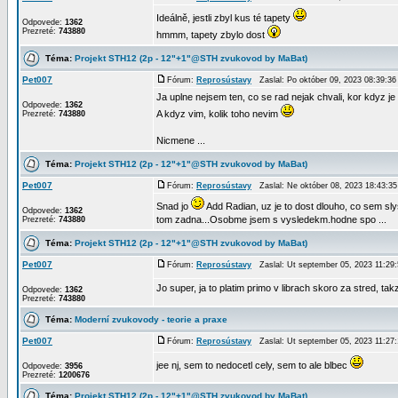
Ideálně, jestli zbyl kus té tapety
Odpovede:
1362
Prezreté:
743880
hmmm, tapety zbylo dost
Téma:
Projekt STH12 (2p - 12"+1"@STH zvukovod by MaBat)
Pet007
Fórum:
Reprosústavy
Zaslal: Po október 09, 2023 08:39:
Ja uplne nejsem ten, co se rad nejak chvali, kor kdyz je
Odpovede:
1362
A kdyz vim, kolik toho nevim
Prezreté:
743880
Nicmene ...
Téma:
Projekt STH12 (2p - 12"+1"@STH zvukovod by MaBat)
Pet007
Fórum:
Reprosústavy
Zaslal: Ne október 08, 2023 18:43:
Snad jo
Add Radian, uz je to dost dlouho, co sem sl
Odpovede:
1362
tom zadna...Osobme jsem s vysledekm.hodne spo ...
Prezreté:
743880
Téma:
Projekt STH12 (2p - 12"+1"@STH zvukovod by MaBat)
Pet007
Fórum:
Reprosústavy
Zaslal: Ut september 05, 2023 11:2
Jo super, ja to platim primo v librach skoro za stred, t
Odpovede:
1362
Prezreté:
743880
Téma:
Moderní zvukovody - teorie a praxe
Pet007
Fórum:
Reprosústavy
Zaslal: Ut september 05, 2023 11:2
jee nj, sem to nedocetl cely, sem to ale blbec
Odpovede:
3956
Prezreté:
1200676
Téma:
Projekt STH12 (2p - 12"+1"@STH zvukovod by MaBat)