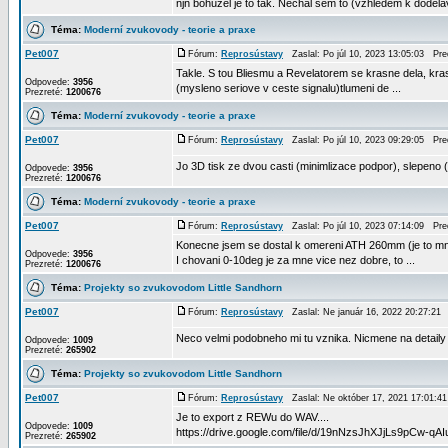
njn bohuzel je to tak. Nechal sem to (vzhledem k dodelav
Téma:
Moderní zvukovody - teorie a praxe
Pet007
Fórum:
Reprosústavy
Zaslal: Po júl 10, 2023 13:05:03 Pr
Takle. S tou Bliesmu a Revelatorem se krasne dela, krasn
Odpovede:
3956
(mysleno seriove v ceste signalu)tlumeni de ...
Prezreté:
1200676
Téma:
Moderní zvukovody - teorie a praxe
Pet007
Fórum:
Reprosústavy
Zaslal: Po júl 10, 2023 09:29:05 Pr
Jo 3D tisk ze dvou casti (minimlizace podpor), slepeno (
Odpovede:
3956
Prezreté:
1200676
Téma:
Moderní zvukovody - teorie a praxe
Pet007
Fórum:
Reprosústavy
Zaslal: Po júl 10, 2023 07:14:09 Pr
Konecne jsem se dostal k omereni ATH 260mm (je to mnou
Odpovede:
3956
I chovani 0-10deg je za mne vice nez dobre, to ...
Prezreté:
1200676
Téma:
Projekty so zvukovodom Little Sandhorn
Pet007
Fórum:
Reprosústavy
Zaslal: Ne január 16, 2022 20:27:2
Neco velmi podobneho mi tu vznika. Nicmene na detaily 
Odpovede:
1009
Prezreté:
265902
Téma:
Projekty so zvukovodom Little Sandhorn
Pet007
Fórum:
Reprosústavy
Zaslal: Ne október 17, 2021 17:01:
Je to export z REWu do WAV....
Odpovede:
1009
https://drive.google.com/file/d/19nNzsJhXJjLs9pCw-q
Prezreté:
265902