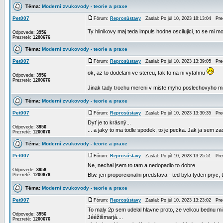
Téma:
Moderní zvukovody - teorie a praxe
Pet007
Fórum:
Reprosústavy
Zaslal: Po júl 10, 2023 18:13:04 Pr
Ty hlinikovy maj teda impuls hodne oscilujici, to se mi moc 
Odpovede:
3956
Prezreté:
1200676
Téma:
Moderní zvukovody - teorie a praxe
Pet007
Fórum:
Reprosústavy
Zaslal: Po júl 10, 2023 13:39:05 Pr
ok, az to dodelam ve stereu, tak to na ni vytahnu
Odpovede:
3956
Prezreté:
1200676
Jinak tady trochu mereni v miste myho poslechovyho m
Téma:
Moderní zvukovody - teorie a praxe
Pet007
Fórum:
Reprosústavy
Zaslal: Po júl 10, 2023 13:30:35 Pr
Dyť je to krásný...
Odpovede:
3956
... a jaky to ma todle spodek, to je pecka. Jak ja sem zac
Prezreté:
1200676
Téma:
Moderní zvukovody - teorie a praxe
Pet007
Fórum:
Reprosústavy
Zaslal: Po júl 10, 2023 13:25:51 Pr
Ne, nechal jsem to tam a nedopadlo to dobre...
Odpovede:
3956
Btw. jen proporcionalni predstava - ted byla tyden pryc
Prezreté:
1200676
Téma:
Moderní zvukovody - teorie a praxe
Pet007
Fórum:
Reprosústavy
Zaslal: Po júl 10, 2023 13:23:02 Pr
To maly 2p sem udelal hlavne proto, ze velkou bednu 
Odpovede:
3956
Jééžišmarjá....
Prezreté:
1200676