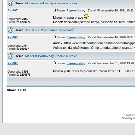
Téma:
Moderní zvukovody - teorie a praxe
Pet007
Fórum:
Reprosústavy
Zaslal: Pi september 10, 2021 10:2
Misog: krasna prace
Odpovede:
3956
Mabat: delsi dobu jsem tu nebyl, nicmene asi budu "nucen
Prezreté:
1200676
Téma:
ABEC - BEM simulace zvukovodů
Pet007
Fórum:
Reprosústavy
Zaslal: Po november 16, 2020 16:34
Audax: https://en.toutlehautparleur.com/media/catalog
Odpovede:
270
Asi se to i dá ještě koupit. On je to teda takovej sranda
Prezreté:
101017
Téma:
Moderní zvukovody - teorie a praxe
Pet007
Fórum:
Reprosústavy
Zaslal: Ne november 15, 2020 19:2
Mozna jeste dnes to promerim, zatim tedy 1" DE360 ver
Odpovede:
3956
Prezreté:
1200676
Strana
1
z
19
Powered 
Slovenský p