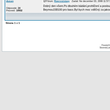
dusan
Fórum:
Reprosústavy
Zaslal: Ne december 03, 2006 11:57
Dobrý den všem.Po dlouhém bádání,prohlížení a poslou
Odpovede:
24
Beymou15B100 pro bass.Byl bych moc vděčný za jakouk
Prezreté:
10932
Strana
1
z
1
Powered 
Slovenský p