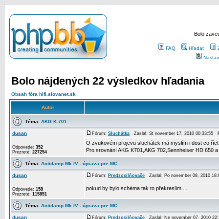
Bolo zaved
FAQ
Hľadať
Nastav
Bolo nájdených 22 výsledkov hľadania
Obsah fóra hifi.slovanet.sk
Autor
Téma:
AKG K-701
dusan
Fórum:
Sluchátka
Zaslal: St november 17, 2010 00:33:55 
O zvukovém projevu sluchátek má myslím i dost co říct g
Odpovede:
352
Pro srovnání AKG K701,AKG 702,Sennheiser HD 650 a
Prezreté:
227254
Téma:
Actidamp Mk IV - úprava pre MC
dusan
Fórum:
Predzosilňovače
Zaslal: Po november 08, 2010 18
pokud by bylo schéma tak to překreslím.....
Odpovede:
158
Prezreté:
115851
Téma:
Actidamp Mk IV - úprava pre MC
dusan
Fórum:
Predzosilňovače
Zaslal: Ne november 07, 2010 22