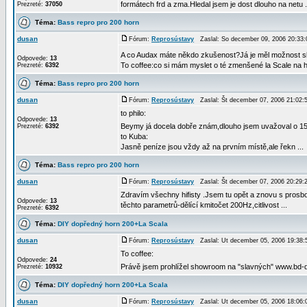
formátech frd a zma.Hledal jsem je dost dlouho na netu .
Prezreté:
37050
Téma:
Bass repro pro 200 horn
dusan
Fórum:
Reprosústavy
Zaslal: So december 09, 2006 20:33
A co Audax máte někdo zkušenost?Já je měl možnost sl
Odpovede:
13
To coffee:co si mám myslet o té zmenšené la Scale na htt
Prezreté:
6392
Téma:
Bass repro pro 200 horn
dusan
Fórum:
Reprosústavy
Zaslal: Št december 07, 2006 21:02
to philo:
Odpovede:
13
Beymy já docela dobře znám,dlouho jsem uvažoval o 15B1
Prezreté:
6392
to Kuba:
Jasně peníze jsou vždy až na prvním místě,ale řekn ...
Téma:
Bass repro pro 200 horn
dusan
Fórum:
Reprosústavy
Zaslal: Št december 07, 2006 20:29
Zdravím všechny hifisty .Jsem tu opět a znovu s pros
Odpovede:
13
těchto parametrů-dělící kmitočet 200Hz,citlivost ...
Prezreté:
6392
Téma:
DIY dopředný horn 200+La Scala
dusan
Fórum:
Reprosústavy
Zaslal: Ut december 05, 2006 19:38
To coffee:
Odpovede:
24
Právě jsem prohlížel showroom na "slavných" www.bd-de
Prezreté:
10932
Téma:
DIY dopředný horn 200+La Scala
dusan
Fórum:
Reprosústavy
Zaslal: Ut december 05, 2006 18:06