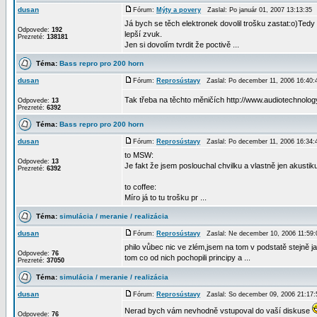
dusan
Fórum:
Mýty a povery
Zaslal: Po január 01, 2007 13:13:3
Já bych se těch elektronek dovolil trošku zastat:o)Ted
Odpovede:
192
lepší zvuk.
Prezreté:
138181
Jen si dovolím tvrdit že poctivě ...
Téma:
Bass repro pro 200 horn
dusan
Fórum:
Reprosústavy
Zaslal: Po december 11, 2006 16:40
Tak třeba na těchto měničích http://www.audiotechnology.
Odpovede:
13
Prezreté:
6392
Téma:
Bass repro pro 200 horn
dusan
Fórum:
Reprosústavy
Zaslal: Po december 11, 2006 16:34
to MSW:
Odpovede:
13
Je fakt že jsem poslouchal chvilku a vlastně jen akustiku
Prezreté:
6392
to coffee:
Míro já to tu trošku pr ...
Téma:
simulácia / meranie / realizácia
dusan
Fórum:
Reprosústavy
Zaslal: Ne december 10, 2006 11:59
philo vůbec nic ve zlém,jsem na tom v podstatě stejně jak
Odpovede:
76
tom co od nich pochopili principy a ...
Prezreté:
37050
Téma:
simulácia / meranie / realizácia
dusan
Fórum:
Reprosústavy
Zaslal: So december 09, 2006 21:17
Nerad bych vám nevhodně vstupoval do vaší diskuse
Odpovede:
76