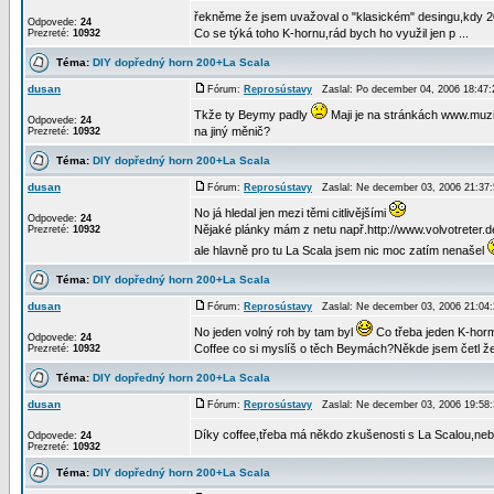
řekněme že jsem uvažoval o "klasickém" desingu,kdy 200
Odpovede:
24
Co se týká toho K-hornu,rád bych ho využil jen p ...
Prezreté:
10932
Téma:
DIY dopředný horn 200+La Scala
dusan
Fórum:
Reprosústavy
Zaslal: Po december 04, 2006 18:47
Tkže ty Beymy padly
Maji je na stránkách www.muzik
Odpovede:
24
na jiný měnič?
Prezreté:
10932
Téma:
DIY dopředný horn 200+La Scala
dusan
Fórum:
Reprosústavy
Zaslal: Ne december 03, 2006 21:3
No já hledal jen mezi těmi citlivějšími
Odpovede:
24
Nějaké plánky mám z netu např.http://www.volvotreter.d
Prezreté:
10932
ale hlavně pro tu La Scala jsem nic moc zatím nenašel
Téma:
DIY dopředný horn 200+La Scala
dusan
Fórum:
Reprosústavy
Zaslal: Ne december 03, 2006 21:0
No jeden volný roh by tam byl
Co třeba jeden K-hor
Odpovede:
24
Coffee co si myslíš o těch Beymách?Někde jsem četl že
Prezreté:
10932
Téma:
DIY dopředný horn 200+La Scala
dusan
Fórum:
Reprosústavy
Zaslal: Ne december 03, 2006 19:5
Díky coffee,třeba má někdo zkušenosti s La Scalou,neb
Odpovede:
24
Prezreté:
10932
Téma:
DIY dopředný horn 200+La Scala