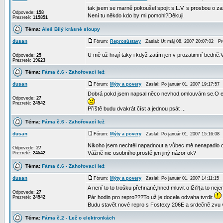
tak jsem se marně pokoušel spojit s L.V. s prosbou o zas
Odpovede:
158
Není tu někdo kdo by mi pomohl?Děkuji.
Prezreté:
115851
Téma:
Aleš Bílý krásné sloupy
dusan
Fórum:
Reprosústavy
Zaslal: Ut máj 08, 2007 20:07:02 P
U mě už hrají taky i když zatím jen v prozatimní bedně
Odpovede:
25
Prezreté:
19623
Téma:
Fáma č.6 - Zahořovací lež
dusan
Fórum:
Mýty a povery
Zaslal: Po január 01, 2007 19:17:5
Dobrá pokd jsem napsal něco nevhod,omlouvám se.O existe
Odpovede:
27
Prezreté:
24542
Příště budu dvakrát číst a jednou psát ...
Téma:
Fáma č.6 - Zahořovací lež
dusan
Fórum:
Mýty a povery
Zaslal: Po január 01, 2007 15:16:0
Nikoho jsem nechtěl napadnout a vůbec mě nenapadlo oz
Odpovede:
27
Vážně nic osobního,prostě jen jiný názor ok?
Prezreté:
24542
Téma:
Fáma č.6 - Zahořovací lež
dusan
Fórum:
Mýty a povery
Zaslal: Po január 01, 2007 14:11:15
A není to to trošku přehnané,hned mluvit o lži?(a to neje
Odpovede:
27
Pár hodin pro repro???To už je docela odvaha tvrdit
Prezreté:
24542
Budu stavět nové repro s Fostexy 206E a srdečně zvu v
Téma:
Fáma č.2 - Lež o elektronkách