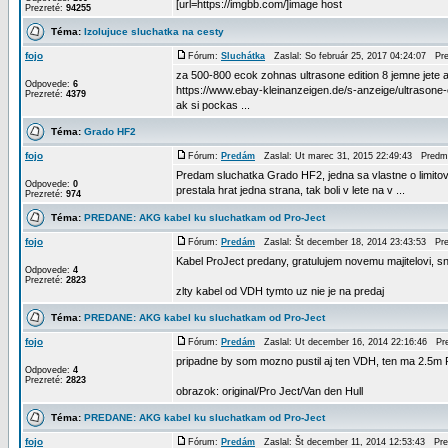
[url=https://imgbb.com/]image host
Prezreté:
94255
Téma:
Izolujuce sluchatka na cesty
fojo
Fórum:
Sluchátka
Zaslal: So február 25, 2017 04:24:07 Pr
za 500-800 ecok zohnas ultrasone edition 8 jemne jete a
Odpovede:
6
https://www.ebay-kleinanzeigen.de/s-anzeige/ultrasone
Prezreté:
4379
ak si pockas ...
Téma:
Grado HF2
fojo
Fórum:
Predám
Zaslal: Ut marec 31, 2015 22:49:43 Predm
Predam sluchatka Grado HF2, jedna sa vlastne o limitova
Odpovede:
0
prestala hrat jedna strana, tak boli v lete na v ...
Prezreté:
974
Téma:
PREDANE: AKG kabel ku sluchatkam od Pro-Ject
fojo
Fórum:
Predám
Zaslal: Št december 18, 2014 23:43:53 Pr
Kabel ProJect predany, gratulujem novemu majitelovi, sna
Odpovede:
4
Prezreté:
2823
zlty kabel od VDH tymto uz nie je na predaj
Téma:
PREDANE: AKG kabel ku sluchatkam od Pro-Ject
fojo
Fórum:
Predám
Zaslal: Ut december 16, 2014 22:16:46 P
pripadne by som mozno pustil aj ten VDH, ten ma 2.5m
Odpovede:
4
Prezreté:
2823
obrazok: original/Pro Ject/Van den Hull
Téma:
PREDANE: AKG kabel ku sluchatkam od Pro-Ject
fojo
Fórum:
Predám
Zaslal: Št december 11, 2014 12:53:43 Pr