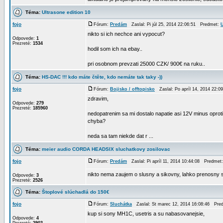
Téma:
Ultrasone edition 10
fojo
Fórum:
Predám
Zaslal: Pi júl 25, 2014 22:06:51 Predmet:
U
nikto si ich nechce ani vypocut?
Odpovede:
1
Prezreté:
1534
hodil som ich na ebay..
pri osobnom prevzati 25000 CZK/ 900€ na ruku..
Téma:
HS-DAC !!! kdo máte čtěte, kdo nemáte tak taky -))
fojo
Fórum:
Bojisko / offtopisko
Zaslal: Po apríl 14, 2014 22:
zdravim,
Odpovede:
279
Prezreté:
185960
nedopatrenim sa mi dostalo napatie asi 12V minus oprot
chyba?
neda sa tam niekde dat r ...
Téma:
meier audio CORDA HEADSIX sluchatkovy zosilovac
fojo
Fórum:
Predám
Zaslal: Pi apríl 11, 2014 10:44:08 Predmet
nikto nema zaujem o slusny a sikovny, lahko prenosny 
Odpovede:
3
Prezreté:
2526
Téma:
Štoplové slúchadlá do 150€
fojo
Fórum:
Sluchátka
Zaslal: St marec 12, 2014 16:08:46 Pre
kup si sony MH1C, usetris a su nabasovanejsie,
Odpovede:
4