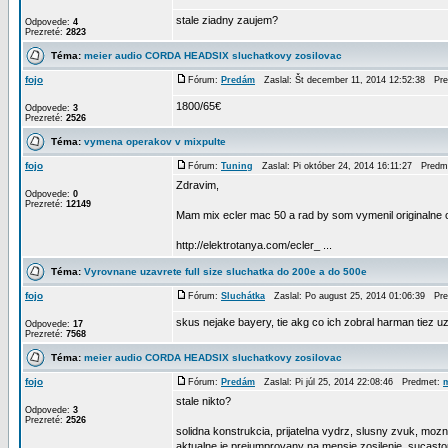
stale ziadny zaujem?
Odpovede:
4
Prezreté:
2823
Téma:
meier audio CORDA HEADSIX sluchatkovy zosilovac
fojo
Fórum:
Predám
Zaslal: Št december 11, 2014 12:52:38 Pr
1800/65€
Odpovede:
3
Prezreté:
2526
Téma:
vymena operakov v mixpulte
fojo
Fórum:
Tuning
Zaslal: Pi október 24, 2014 16:11:27 Pred
Zdravim,
Odpovede:
0
Prezreté:
12149
Mam mix ecler mac 50 a rad by som vymenil originalne op
http://elektrotanya.com/ecler_ ...
Téma:
Vyrovnane uzavrete full size sluchatka do 200e a do 500e
fojo
Fórum:
Sluchátka
Zaslal: Po august 25, 2014 01:06:39 Pr
skus nejake bayery, tie akg co ich zobral harman tiez uz
Odpovede:
17
Prezreté:
7568
Téma:
meier audio CORDA HEADSIX sluchatkovy zosilovac
fojo
Fórum:
Predám
Zaslal: Pi júl 25, 2014 22:08:46 Predmet:
stale nikto?
Odpovede:
3
Prezreté:
2526
solidna konstrukcia, prijatelna vydrz, slusny zvuk, moz
aktualne je prejumprovany na mensie zosilenie, sucastou 