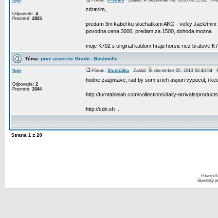
Fórum:
Predám
Zaslal: Pi december 06, 2013 00:15:02 Pr
zdravim,
Odpovede:
4
Prezreté:
2823
predam 3m kabel ku sluchatkam AKG - velky Jack/mini xl
povodna cena 3000, predam za 1500, dohoda mozna
moje K702 s original kablom hraju horsie nez bratove K70
Téma:
prve uzavrete Grado - Bushmille
fojo
Fórum:
Sluchátka
Zaslal: Št december 05, 2013 03:43:54 
hodne zaujimave, rad by som si ich aspon vypocul, i ked 
Odpovede:
2
Prezreté:
2644
http://turntablelab.com/collections/daily-arrivals/produ
http://cdn.sh ...
Strana
1
z
20
Powered 
Slovenský p