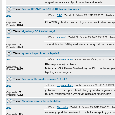
original kabel sa kazil pri koncovke a sice je h ...
Téma:
Zmena OP-AMP na DAC - HRT Music Streamer II
fojo
Fórum:
DAC
Zaslal: So február 25, 2017 05:35:05 Predme
OPA 2134 je hodne univerzalny, znesie ak ked nepracuje v
Odpovede:
19
Prezreté:
18072
Téma:
signalovy RCA kabel, aky?
fojo
Fórum:
Kabeláž
Zaslal: So február 25, 2017 05:25:02 Pre
stare dobre RG 58 by mali stacit s dobrymi koncovkami,
Odpovede:
49
Prezreté:
23555
Téma:
vymena kapacitorv za lepsie?
fojo
Fórum:
Reprosústavy
Zaslal: So február 25, 2017 05:20:1
Riešim podobný problém.
Odpovede:
43
Mám staručké Revox Studio 4, vyhodiť ich nechcem (na t
Prezreté:
16057
bipolár, v stredovýšk ...
Téma:
Zmena za Dynaudio contour 1.3 mk2
fojo
Fórum:
Reprosústavy
Zaslal: So február 25, 2017 05:09:2
ja by som sa este pozrel na kable, dynaudia maju radi m
Odpovede:
87
(a lepsi tranzistorak s vysokym cinitelom tlmenia nez ...
Prezreté:
41825
Téma:
Absolutní sluchátkový high-End
fojo
Fórum:
Sluchátka
Zaslal: So február 25, 2017 05:00:51 Pr
a co moja portable zostavicka, nebol som spokojny s orig
Odpovede:
109