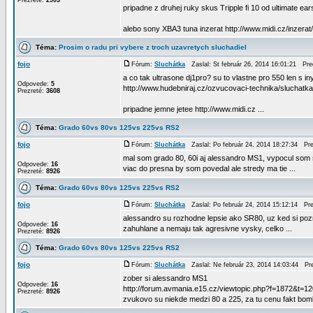
Prezreté:
2903
pripadne z druhej ruky skus Tripple fi 10 od ultimate ear
alebo sony XBA3 tuna inzerat http://www.midi.cz/inzera
Téma:
Prosim o radu pri vybere z troch uzavretych sluchadiel
fojo
Fórum:
Sluchátka
Zaslal: St február 26, 2014 16:01:21 Pr
a co tak ultrasone dj1pro? su to vlastne pro 550 len s i
Odpovede:
5
http://www.hudebniraj.cz/ozvucovaci-technika/sluchatka/
Prezreté:
3608
pripadne jemne jetee http://www.midi.cz ...
Téma:
Grado 60vs 80vs 125vs 225vs RS2
fojo
Fórum:
Sluchátka
Zaslal: Po február 24, 2014 18:27:34 Pr
mal som grado 80, 60i aj alessandro MS1, vypocul som 
Odpovede:
16
viac do presna by som povedal ale stredy ma tie ...
Prezreté:
8926
Téma:
Grado 60vs 80vs 125vs 225vs RS2
fojo
Fórum:
Sluchátka
Zaslal: Po február 24, 2014 15:12:14 Pr
alessandro su rozhodne lepsie ako SR80, uz ked si pozri
Odpovede:
16
zahuhlane a nemaju tak agresivne vysky, celko ...
Prezreté:
8926
Téma:
Grado 60vs 80vs 125vs 225vs RS2
fojo
Fórum:
Sluchátka
Zaslal: Ne február 23, 2014 14:03:44 P
zober si alessandro MS1
Odpovede:
16
http://forum.avmania.e15.cz/viewtopic.php?f=1872&t=1
Prezreté:
8926
zvukovo su niekde medzi 80 a 225, za tu cenu fakt bomb