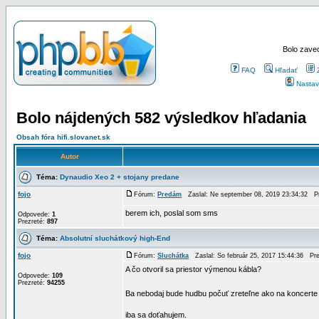
Bolo zaved
FAQ
Hľadať
Nastav
Bolo nájdených 582 výsledkov hľadania
Obsah fóra hifi.slovanet.sk
Autor
Téma:
Dynaudio Xeo 2 + stojany predane
fojo
Fórum:
Predám
Zaslal: Ne september 08, 2019 23:34:32 
berem ich, poslal som sms
Odpovede:
1
Prezreté:
897
Téma:
Absolutní sluchátkový high-End
fojo
Fórum:
Sluchátka
Zaslal: So február 25, 2017 15:44:36 Pr
A čo otvoril sa priestor výmenou kábla?
Odpovede:
109
Prezreté:
94255
Ba nebodaj bude hudbu počuť zreteľne ako na koncerte 
iba sa doťahujem.