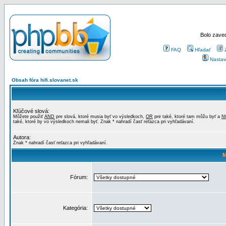
Bolo zaved
FAQ
Hľadať
Nastav
Obsah fóra hifi.slovanet.sk
Kľúčové slová:
Môžete použiť
AND
pre slová, ktoré musia byť vo výsledkoch,
OR
pre také, ktoré tam môžu byť a
N
také, ktoré by vo výsledkoch nemali byť. Znak * nahradí časť reťazca pri vyhľadávaní.
Autora:
Znak * nahradí časť reťazca pri vyhľadávaní.
M
Fórum:
Kategória: