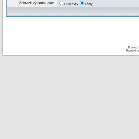
Zobraziť výsledok ako:
Príspevky
Témy
Powered 
Slovenský p