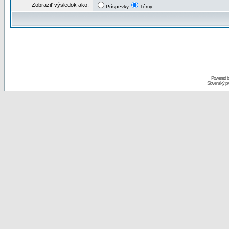
Zobraziť výsledok ako:
Príspevky
Témy
Powered 
Slovenský p