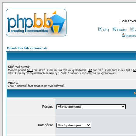
Bolo zaved
FAQ
Hľadať
Nastav
Obsah fóra hifi.slovanet.sk
Kľúčové slová:
Môžete použiť
AND
pre slová, ktoré musia byť vo výsledkoch,
OR
pre také, ktoré tam môžu byť a
N
také, ktoré by vo výsledkoch nemali byť. Znak * nahradí časť reťazca pri vyhľadávaní.
Autora:
Znak * nahradí časť reťazca pri vyhľadávaní.
M
Fórum:
Kategória: