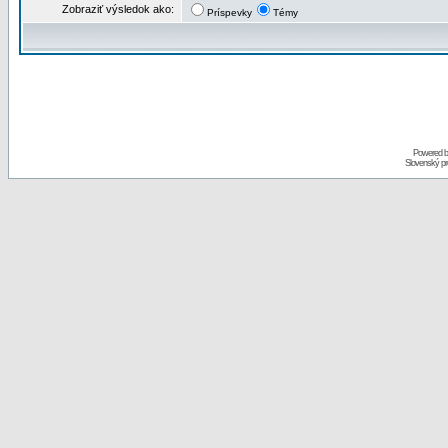
Zobraziť výsledok ako:
Príspevky
Témy
Powered 
Slovenský p