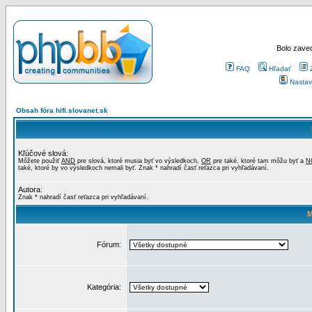
Bolo zaved
FAQ
Hľadať
Nastav
Obsah fóra hifi.slovanet.sk
Kľúčové slová:
Môžete použiť
AND
pre slová, ktoré musia byť vo výsledkoch,
OR
pre také, ktoré tam môžu byť a
N
také, ktoré by vo výsledkoch nemali byť. Znak * nahradí časť reťazca pri vyhľadávaní.
Autora:
Znak * nahradí časť reťazca pri vyhľadávaní.
M
Fórum:
Kategória: