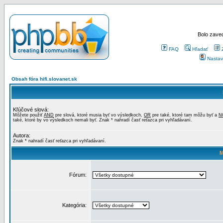
Bolo zaved
FAQ
Hľadať
Nastav
Obsah fóra hifi.slovanet.sk
Kľúčové slová:
Môžete použiť
AND
pre slová, ktoré musia byť vo výsledkoch,
OR
pre také, ktoré tam môžu byť a
N
také, ktoré by vo výsledkoch nemali byť. Znak * nahradí časť reťazca pri vyhľadávaní.
Autora:
Znak * nahradí časť reťazca pri vyhľadávaní.
M
Fórum:
Kategória: