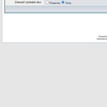
Zobraziť výsledok ako:
Príspevky
Témy
Powered 
Slovenský p