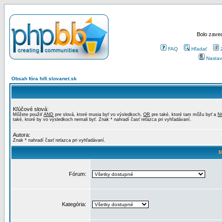
Bolo zaved
FAQ
Hľadať
Nastav
Obsah fóra hifi.slovanet.sk
Kľúčové slová:
Môžete použiť
AND
pre slová, ktoré musia byť vo výsledkoch,
OR
pre také, ktoré tam môžu byť a
N
také, ktoré by vo výsledkoch nemali byť. Znak * nahradí časť reťazca pri vyhľadávaní.
Autora:
Znak * nahradí časť reťazca pri vyhľadávaní.
M
Fórum:
Kategória: