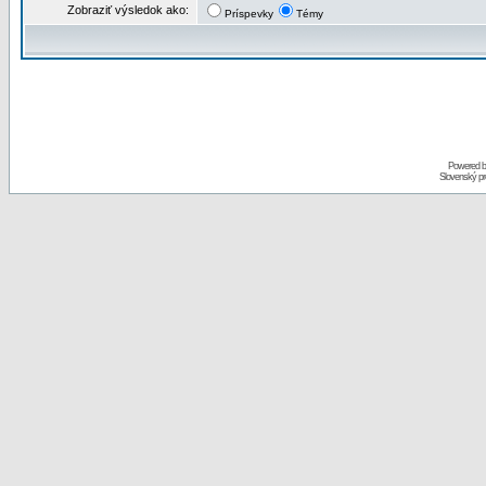
Zobraziť výsledok ako:
Príspevky
Témy
Powered 
Slovenský p