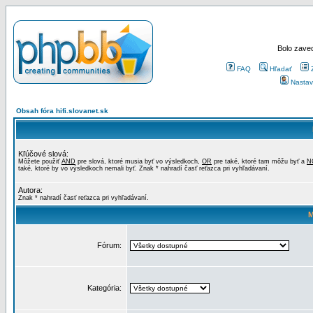
Bolo zaved
FAQ
Hľadať
Nastav
Obsah fóra hifi.slovanet.sk
Kľúčové slová:
Môžete použiť
AND
pre slová, ktoré musia byť vo výsledkoch,
OR
pre také, ktoré tam môžu byť a
N
také, ktoré by vo výsledkoch nemali byť. Znak * nahradí časť reťazca pri vyhľadávaní.
Autora:
Znak * nahradí časť reťazca pri vyhľadávaní.
M
Fórum:
Kategória: