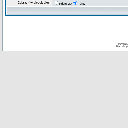
Zobraziť výsledok ako:
Príspevky
Témy
Powered 
Slovenský p