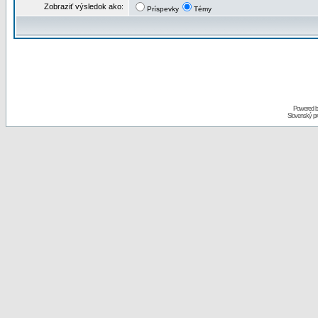
Zobraziť výsledok ako:
Príspevky
Témy
Powered 
Slovenský p