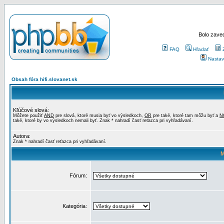
Bolo zaved
FAQ
Hľadať
Nastav
Obsah fóra hifi.slovanet.sk
Kľúčové slová:
Môžete použiť
AND
pre slová, ktoré musia byť vo výsledkoch,
OR
pre také, ktoré tam môžu byť a
N
také, ktoré by vo výsledkoch nemali byť. Znak * nahradí časť reťazca pri vyhľadávaní.
Autora:
Znak * nahradí časť reťazca pri vyhľadávaní.
M
Fórum:
Kategória: