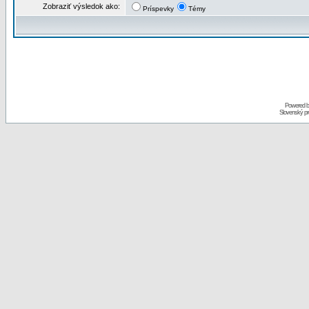
Zobraziť výsledok ako:
Príspevky
Témy
Powered 
Slovenský p