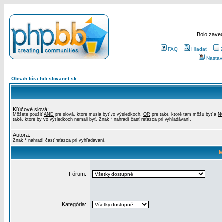
Bolo zaved
FAQ
Hľadať
Nastav
Obsah fóra hifi.slovanet.sk
Kľúčové slová:
Môžete použiť
AND
pre slová, ktoré musia byť vo výsledkoch,
OR
pre také, ktoré tam môžu byť a
N
také, ktoré by vo výsledkoch nemali byť. Znak * nahradí časť reťazca pri vyhľadávaní.
Autora:
Znak * nahradí časť reťazca pri vyhľadávaní.
M
Fórum:
Kategória: