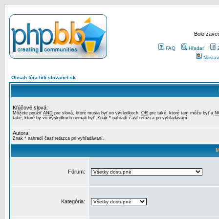
Bolo zaved
FAQ
Hľadať
Nastav
Obsah fóra hifi.slovanet.sk
Kľúčové slová:
Môžete použiť
AND
pre slová, ktoré musia byť vo výsledkoch,
OR
pre také, ktoré tam môžu byť a
N
také, ktoré by vo výsledkoch nemali byť. Znak * nahradí časť reťazca pri vyhľadávaní.
Autora:
Znak * nahradí časť reťazca pri vyhľadávaní.
M
Fórum:
Kategória: