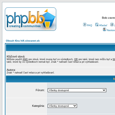
Bolo zaved
FAQ
Hľadať
Nastav
Obsah fóra hifi.slovanet.sk
Kľúčové slová:
Môžete použiť
AND
pre slová, ktoré musia byť vo výsledkoch,
OR
pre také, ktoré tam môžu byť a
N
také, ktoré by vo výsledkoch nemali byť. Znak * nahradí časť reťazca pri vyhľadávaní.
Autora:
Znak * nahradí časť reťazca pri vyhľadávaní.
M
Fórum:
Kategória: