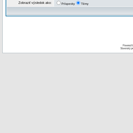
Zobraziť výsledok ako:
Príspevky
Témy
Powered 
Slovenský p