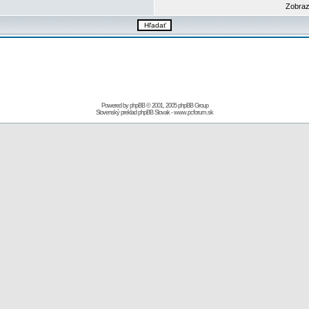
Zobraz
Powered by
phpBB
© 2001, 2005 phpBB Group
Slovenský preklad
phpBB Slovak
-
www.pcforum.sk