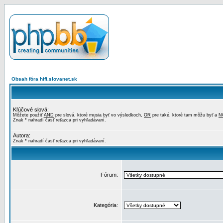
Obsah fóra hifi.slovanet.sk
Kľúčové slová:
Môžete použiť
AND
pre slová, ktoré musia byť vo výsledkoch,
OR
pre také, ktoré tam môžu byť a
N
Znak * nahradí časť reťazca pri vyhľadávaní.
Autora:
Znak * nahradí časť reťazca pri vyhľadávaní.
Fórum:
Kategória: