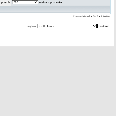
 prvých
znakov z príspevku.
Časy uvádzané v GMT + 1 hodina
Prejdi na: