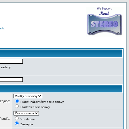
ácia
e zadaný.
dzajúce:
Hľadať názov témy a text správy.
Hľadať len text správy.
ť podľa:
Vzostupne
Zostupne