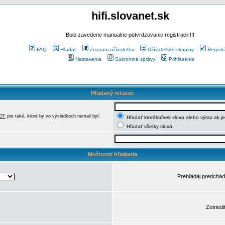
hifi.slovanet.sk
Bolo zavedene manualne potvrdzovanie registracii !!!
FAQ
Hľadať
Zoznam užívateľov
Užívateľské skupiny
Registr
Nastavenia
Súkromné správy
Prihlásenie
Hľadaný reťazec
OT
pre také, ktoré by vo výsledkoch nemali byť.
Hľadať ktorékoľvek slovo alebo výraz ak j
Hľadať všetky slová.
Možnosti hľadania
Prehľadaj predchá
Zotriedi