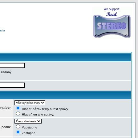
ácia
e zadaný.
dzajúce:
Hľadať názov témy a text správy.
Hľadať len text správy.
ť podľa:
Vzostupne
Zostupne