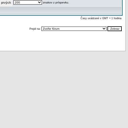
 prvých
znakov z príspevku.
Časy uvádzané v GMT + 1 hodina
Prejdi na: