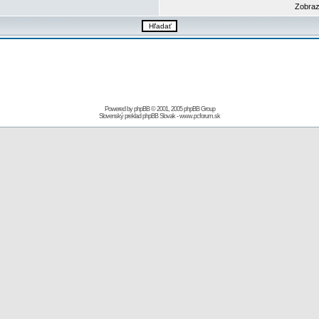
Zobraz
Powered by
phpBB
© 2001, 2005 phpBB Group
Slovenský preklad
phpBB Slovak
-
www.pcforum.sk