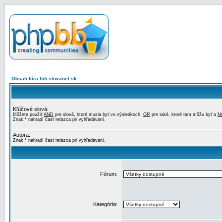
Obsah fóra hifi.slovanet.sk
Kľúčové slová:
Môžete použiť
AND
pre slová, ktoré musia byť vo výsledkoch,
OR
pre také, ktoré tam môžu byť a
N
Znak * nahradí časť reťazca pri vyhľadávaní.
Autora:
Znak * nahradí časť reťazca pri vyhľadávaní.
Fórum:
Kategória: