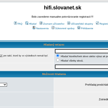
hifi.slovanet.sk
Bolo zavedene manualne potvrdzovanie registracii !!!
FAQ
Hľadať
Zoznam užívateľov
Užívateľské skupiny
Registr
Nastavenia
Súkromné správy
Prihlásenie
Hľadaný reťazec
OT
pre také, ktoré by vo výsledkoch nemali byť.
Hľadať ktorékoľvek slovo alebo výraz ak j
Hľadať všetky slová.
Možnosti hľadania
Prehľadaj predchá
Zotriedi