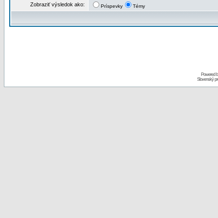
Zobraziť výsledok ako:
Príspevky
Témy
Powered 
Slovenský p