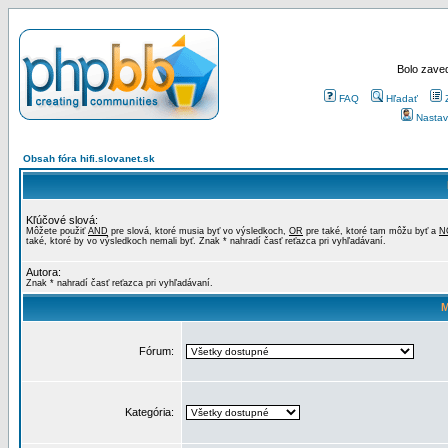
Bolo zaved
FAQ
Hľadať
Nastav
Obsah fóra hifi.slovanet.sk
Kľúčové slová:
Môžete použiť
AND
pre slová, ktoré musia byť vo výsledkoch,
OR
pre také, ktoré tam môžu byť a
N
také, ktoré by vo výsledkoch nemali byť. Znak * nahradí časť reťazca pri vyhľadávaní.
Autora:
Znak * nahradí časť reťazca pri vyhľadávaní.
M
Fórum:
Kategória: